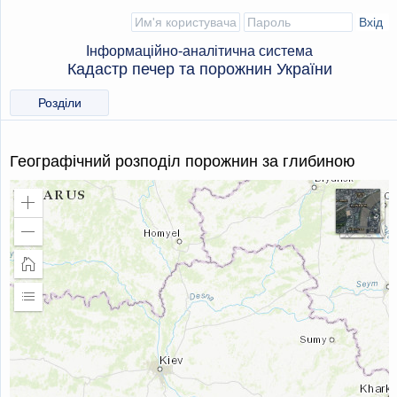
Інформаційно-аналітична система
Кадастр печер та порожнин України
Розділи
Географічний розподіл порожнин за глибиною
Збільшити
масштаб
Зменшити
масштаб
Головна
сторінка
Розширити