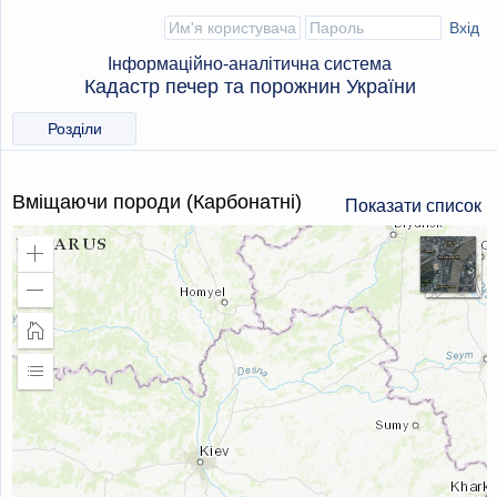
Інформаційно-аналітична система
Кадастр печер та порожнин України
Розділи
Вміщаючи породи (Карбонатні)
Показати список
Збільшити
масштаб
Зменшити
масштаб
Головна
сторінка
Розширити