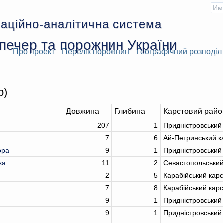
аційно-аналітична система
печер та порожнин України
Про проект
Перелік порожнин
Географічний розподіл
р)
Довжина
Глибина
Карстовий райо
207
1
Придністровський
7
6
Ай-Петринський к
ора
9
1
Придністровський
ка
11
2
Севастопольський
2
5
Карабійський кар
7
8
Карабійський кар
9
1
Придністровський
9
1
Придністровський