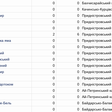
0
0
Бахчисарайський 
0
0
Качинсько-Курців
Вир
0
0
Придністровський
0
0
Придністровський
0
0
Придністровський
2
6
Придністровський
ка яма
0
5
Придністровський
0
0
Придністровський
ий
0
0
Придністровський
ський
0
0
Придністровський
жний
0
0
Придністровський
ир
0
0
Придністровський
0
0
Придністровський
одотоком
0
0
Придністровський
0
0
Ай-Петринський к
0
0
Ай-Петринський к
не-Бель
0
0
Байдарсько-Балак
и
0
0
Байдарсько-Балак