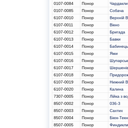
0107-0084
Понор
Чардакли
0107-0085
Понор
Собача
6107-0010
Понор
Верхній 
6107-0011
Понор
Вікно
6107-0012
Понор
Бригада
6107-0013
Понор
Бавки
6107-0014
Понор
Бабинець
6107-0015
Понор
Ями
6107-0016
Понор
Шупарськ
6107-0017
Понор
Шершенів
6107-0018
Понор
Придоро
6107-0019
Понор
Нижний В
6107-0020
Понор
Калина
7307-0005
Понор
Лійка з в
8507-0002
Понор
036-3
8507-0003
Понор
Сахтих
8507-0004
Понор
Біюк-Тек
8507-0005
Понор
Финдикл