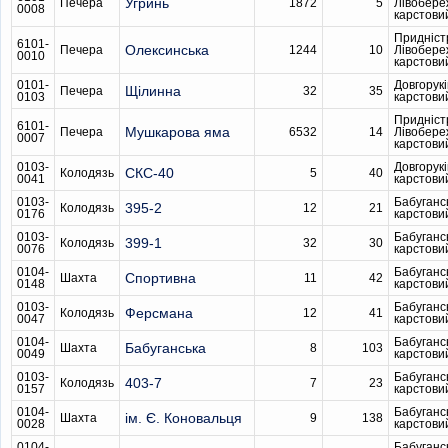
Угринь
Печера
1872
5
Лівобере
0008
карстови
Придніст
6101-
Олексинська
Печера
1244
10
Лівобере
0010
карстови
0101-
Довгорукі
Щілинна
Печера
32
35
0103
карстови
Придніст
6101-
Мушкарова яма
Печера
6532
14
Лівобере
0007
карстови
0103-
Довгорукі
СКС-40
Колодязь
5
40
0041
карстови
0103-
Бабуганс
395-2
Колодязь
12
21
0176
карстови
0103-
Бабуганс
399-1
Колодязь
32
30
0076
карстови
0104-
Бабуганс
Спортивна
Шахта
11
42
0148
карстови
0103-
Бабуганс
Ферсмана
Колодязь
12
41
0047
карстови
0104-
Бабуганс
Бабуганська
Шахта
8
103
0049
карстови
0103-
Бабуганс
403-7
Колодязь
7
23
0157
карстови
0104-
Бабуганс
ім. Є. Коновальця
Шахта
9
138
0028
карстови
0104-
Бабуганс