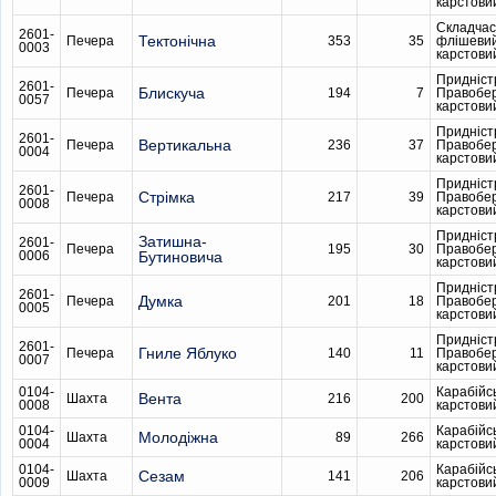
карстови
Складчас
2601-
Тектонічна
Печера
353
35
флішеви
0003
карстови
Придніст
2601-
Блискуча
Печера
194
7
Правобе
0057
карстови
Придніст
2601-
Вертикальна
Печера
236
37
Правобе
0004
карстови
Придніст
2601-
Стрімка
Печера
217
39
Правобе
0008
карстови
Придніст
Затишна-
2601-
Печера
195
30
Правобе
0006
Бутиновича
карстови
Придніст
2601-
Думка
Печера
201
18
Правобе
0005
карстови
Придніст
2601-
Гниле Яблуко
Печера
140
11
Правобе
0007
карстови
0104-
Карабійс
Вента
Шахта
216
200
0008
карстови
0104-
Карабійс
Молодіжна
Шахта
89
266
0004
карстови
0104-
Карабійс
Сезам
Шахта
141
206
0009
карстови