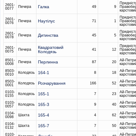
Придніст
2601-
Галка
Печера
49
9
Правобе
0077
карстови
Придніст
2601-
Наутілус
Печера
71
1
Правобе
0076
карстови
Придніст
2601-
Дитинства
Печера
45
5
Правобе
0078
карстови
Придніст
Квадратовий
2601-
Печера
41
12
Правобе
0075
Колодязь
карстови
8501-
Ай-Петри
Перлинна
Печера
87
20
0008
карстови
8503-
Ай-Петри
164-1
Колодязь
8
18
0010
карстови
8503-
Ай-Петри
Розчарування
Колодязь
166
52
0001
карстови
0103-
Ай-Петри
165-1
Колодязь
7
23
0155
карстови
0103-
Ай-Петри
165-3
Колодязь
9
40
0057
карстови
0104-
Ай-Петри
165-4
Шахта
4
62
0098
карстови
0104-
Ай-Петри
165-7
Шахта
7
50
0132
карстови
0103-
Ай-Петри