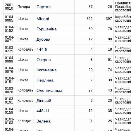
Придніст
2601-
Портал
Печера
87
26
Правобе
0010
карстови
0104-
Карабійс
Міледі
Шахта
852
397
0005
карстови
0104-
Чатирдаг
Горшеніна
Шахта
69
78
0152
карстови
0104-
Чатирдаг
Дубова
Шахта
12
80
0071
карстови
0103-
Чатирдаг
444-8
Колодязь
4
18
0225
карстови
0104-
Чатирдаг
Озерна
Шахта
8
61
0099
карстови
0104-
Чатирдаг
Інженерна
Шахта
20
74
0076
карстови
0104-
Чатирдаг
Перлина
Шахта
7
39
0151
карстови
0103-
Чатирдаг
Оленяча яма
Колодязь
27
43
0028
карстови
0103-
Чатирдаг
Дівочий
Колодязь
9
20
0191
карстови
0104-
Чатирдаг
448-11
Шахта
12
35
0158
карстови
0103-
Чатирдаг
Зелена
Колодязь
11
25
0103
карстови
0104-
Чатирдаг