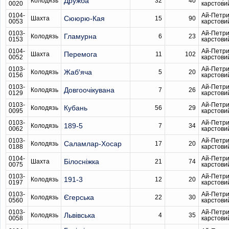
Дружба
Колодязь
32
40
0020
карстови
0104-
Ай-Петри
Сююрю-Кая
Шахта
15
90
0053
карстови
0103-
Ай-Петри
Гламурна
Колодязь
6
23
0153
карстови
0104-
Ай-Петри
Перемога
Шахта
11
102
0052
карстови
0103-
Ай-Петри
Жаб′яча
Колодязь
5
20
0156
карстови
0103-
Ай-Петри
Довгоочікувана
Колодязь
7
26
0129
карстови
0103-
Ай-Петри
Кубань
Колодязь
56
29
0095
карстови
0103-
Ай-Петри
189-5
Колодязь
7
34
0062
карстови
0103-
Ай-Петри
Саламлар-Хосар
Колодязь
17
20
0188
карстови
0104-
Ай-Петри
Білосніжка
Шахта
21
74
0075
карстови
0103-
Ай-Петри
191-3
Колодязь
12
20
0197
карстови
0103-
Ай-Петри
Єгерська
Колодязь
22
30
0560
карстови
0103-
Ай-Петри
Львівська
Колодязь
4
35
0058
карстови