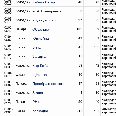
0103-
Чатирдаг
Хабазі-Хосар
Колодязь
40
43
0019
карстови
0103-
Чатирдаг
ім А. Гончаренко
Колодязь
3
23
0060
карстови
0103-
Чатирдаг
Учунжу-хосар
Колодязь
97
25
0119
карстови
0101-
Чатирдаг
Обвальна
Печера
185
59
0042
карстови
0104-
Чатирдаг
Ювілейна
Шахта
43
69
0087
карстови
0104-
Чатирдаг
Бича
Шахта
41
105
0047
карстови
0104-
Чатирдаг
Загадка
Шахта
11
55
0114
карстови
0103-
Чатирдаг
Хар-Коба
Колодязь
18
42
0031
карстови
0104-
Чатирдаг
Щілинна
Шахта
40
80
0070
карстови
0101-
Чатирдаг
Преображенського
Печера
47
28
0087
карстови
0103-
Чатирдаг
Stramt
Колодязь
4
30
0093
карстови
0101-
Чатирдаг
RH+
Печера
50
40
0522
карстови
0104-
Ай-Петри
Каскадна
Шахта
1211
401
0001
карстови