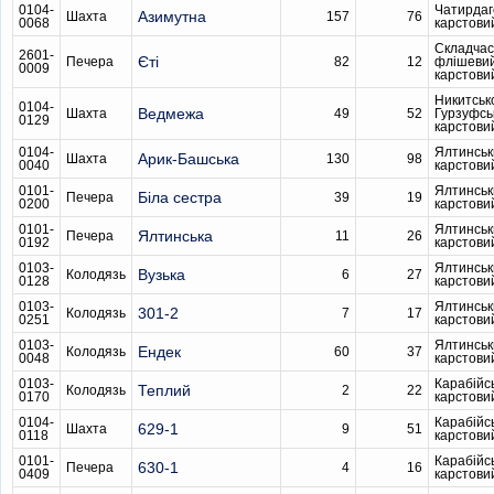
0104-
Чатирдаг
Азимутна
Шахта
157
76
0068
карстови
Складчас
2601-
Єті
Печера
82
12
флішеви
0009
карстови
Никитськ
0104-
Ведмежа
Шахта
49
52
Гурзуфсь
0129
карстови
0104-
Ялтинськ
Арик-Башська
Шахта
130
98
0040
карстови
0101-
Ялтинськ
Біла сестра
Печера
39
19
0200
карстови
0101-
Ялтинськ
Ялтинська
Печера
11
26
0192
карстови
0103-
Ялтинськ
Вузька
Колодязь
6
27
0128
карстови
0103-
Ялтинськ
301-2
Колодязь
7
17
0251
карстови
0103-
Ялтинськ
Ендек
Колодязь
60
37
0048
карстови
0103-
Карабійс
Теплий
Колодязь
2
22
0170
карстови
0104-
Карабійс
629-1
Шахта
9
51
0118
карстови
0101-
Карабійс
630-1
Печера
4
16
0409
карстови