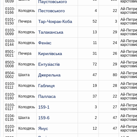
0039
Паустовського
карстови
0103-
Ай-Петри
Пестовського
Колодязь
4
22
0166
карстови
0101-
Ай-Петри
Тар-Чокрак-Коба
Печера
52
3
0150
карстови
0103-
Ай-Петри
Талаканська
Колодязь
13
29
0099
карстови
0103-
Ай-Петри
Фенікс
Колодязь
11
24
0144
карстови
8501-
Ай-Петри
Кирилівська
Печера
31
26
0021
карстови
8503-
Ай-Петри
Ентузіастів
Колодязь
72
29
0008
карстови
8504-
Ай-Петри
Джерельна
Шахта
47
80
0002
карстови
0103-
Ай-Петри
Габлиця
Колодязь
19
28
0112
карстови
0103-
Ай-Петри
Палласа
Колодязь
37
22
0160
карстови
0103-
Ай-Петри
159-1
Колодязь
3
27
0117
карстови
0104-
Ай-Петри
159-6
Шахта
2
47
0135
карстови
0103-
Ай-Петри
Янус
Колодязь
12
47
0014
карстови