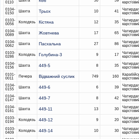
К66
Шахта
50
59
0110
карстови
0104-
Чатирдаг
Трьох
Шахта
10
41
0150
карстови
0103-
Чатирдаг
Кістяна
Колодязь
12
35
0056
карстови
0104-
Чатирдаг
Жовтнева
Шахта
17
65
0089
карстови
0104-
Чатирдаг
Пасхальна
Шахта
27
86
0062
карстови
0103-
Чатирдаг
Голубина-3
Колодязь
9
17
0286
карстови
0104-
Чатирдаг
449-5
Шахта
8
35
0156
карстови
0101-
Карабійс
Відважний суслик
Печера
749
160
0011
карстови
0104-
Чатирдаг
449-6
Шахта
6
39
0155
карстови
0104-
Чатирдаг
449-7
Шахта
8
42
0147
карстови
0104-
Чатирдаг
449-11
Шахта
13
30
0161
карстови
0103-
Чатирдаг
449-12
Колодязь
9
20
0194
карстови
0103-
Чатирдаг
449-14
Колодязь
10
30
0409
карстови