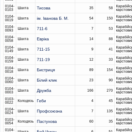
0104-
Карабійс
Тисова
Шахта
35
58
0103
карстови
0104-
Карабійс
ім. Іванова Б. М.
Шахта
54
150
0019
карстови
0104-
Карабійс
711-6
Шахта
7
53
0093
карстови
0104-
Карабійс
Евріка
Шахта
14
88
0058
карстови
0104-
Карабійс
711-15
Шахта
9
41
0149
карстови
0104-
Карабійс
711-19
Шахта
12
33
0159
карстови
0104-
Карабійс
Бистриця
Шахта
89
154
0018
карстови
0104-
Карабійс
Білий клик
Шахта
23
90
0060
карстови
0104-
Карабійс
Дружба
Шахта
166
270
0003
карстови
0103-
Карабійс
Геби
Колодязь
4
45
0022
карстови
0104-
Карабійс
Профсоюзна
Шахта
7
135
0024
карстови
0103-
Карабійс
Пастухова
Колодязь
60
35
0054
карстови
0104-
Карабійс
Бой Чукан
Шахта
6
51