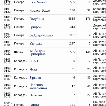
0101-
Довгорукі
Ені-Сала-3
Печера
585
10
0013
карстови
0101-
Карабійс
Карасу-Баши
Печера
130
38
0132
карстови
0101-
Довгорукі
Голубина
Печера
5835
176
0007
карстови
0101-
Довгорукі
Грифон
Печера
313
1
0018
карстови
8501-
Ай-Петри
Байдар-Чокрак
Печера
1301
4
0004
карстови
0101-
Ай-Петри
Узунджа
Печера
1287
5
0005
карстови
ім. Артура
0104-
Ай-Петри
Шахта
555
140
0022
Григоряна
карстови
0103-
Ай-Петри
007-1
Колодязь
5
17
0572
карстови
0103-
Ай-Петри
Яхта
Колодязь
11
25
0142
карстови
0103-
Ай-Петри
Зіркова
Колодязь
6
30
0087
карстови
Червона
0103-
Ай-Петри
Колодязь
17
40
0039
капелюшка
карстови
0103-
Ай-Петри
Піонова
Колодязь
7
27
0573
карстови
Байдарсь
8501-
Ганни
Печера
731
5
Балаклав