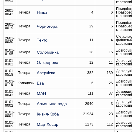
0002
карстови
Придніст
2601-
Ніяка
Печера
4
6
Правобе
0042
карстови
Придніст
2601-
Чорногора
Печера
29
5
Правобе
0019
карстови
Складчас
2601-
Текто
Печера
11
4
флішеви
0030
карстови
0101-
Довгорукі
Соломинка
Печера
28
15
0195
карстови
0101-
Довгорукі
Оліферова
Печера
12
11
0302
карстови
0101-
Довгорукі
Аверкієва
Печера
382
139
0518
карстови
0103-
Довгорукі
Ева
Колодязь
6
26
0116
карстови
0101-
Демердж
МАН
Печера
111
37
0043
карстови
0101-
Довгорукі
Альошина вода
Печера
2940
3
0002
карстови
0101-
Довгорукі
Кизил-Коба
Печера
21934
23
0001
карстови
0101-
Довгорукі
Мар-Хосар
Печера
1273
112
0009
карстови