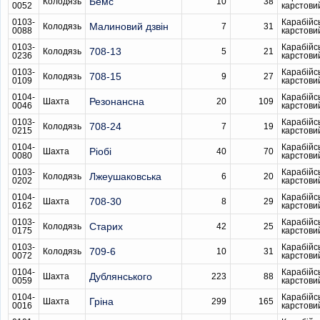
Бемс
Колодязь
10
38
0052
карстови
0103-
Карабійс
Малиновий дзвін
Колодязь
7
31
0088
карстови
0103-
Карабійс
708-13
Колодязь
5
21
0236
карстови
0103-
Карабійс
708-15
Колодязь
9
27
0109
карстови
0104-
Карабійс
Резонансна
Шахта
20
109
0046
карстови
0103-
Карабійс
708-24
Колодязь
7
19
0215
карстови
0104-
Карабійс
Ріобі
Шахта
40
70
0080
карстови
0103-
Карабійс
Лжеушаковська
Колодязь
6
20
0202
карстови
0104-
Карабійс
708-30
Шахта
8
29
0162
карстови
0103-
Карабійс
Старих
Колодязь
42
25
0175
карстови
0103-
Карабійс
709-6
Колодязь
10
31
0072
карстови
0104-
Карабійс
Дублянського
Шахта
223
88
0059
карстови
0104-
Карабійс
Гріна
Шахта
299
165
0016
карстови