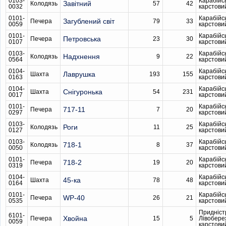
0103-
Карабійс
Завітний
Колодязь
57
42
0032
карстови
0101-
Карабійс
Загублений світ
Печера
79
33
0059
карстови
0101-
Карабійс
Петровська
Печера
23
30
0107
карстови
0103-
Карабійс
Надхнення
Колодязь
9
22
0564
карстови
0104-
Карабійс
Лаврушка
Шахта
193
155
0163
карстови
0104-
Карабійс
Снігуронька
Шахта
54
231
0017
карстови
0101-
Карабійс
717-11
Печера
7
20
0297
карстови
0103-
Карабійс
Роги
Колодязь
11
25
0127
карстови
0103-
Карабійс
718-1
Колодязь
8
37
0050
карстови
0101-
Карабійс
718-2
Печера
19
20
0319
карстови
0104-
Карабійс
45-ка
Шахта
78
48
0164
карстови
0101-
Карабійс
WP-40
Печера
26
21
0535
карстови
Придніст
6101-
Хвойна
Печера
15
5
Лівобере
0059
карстови