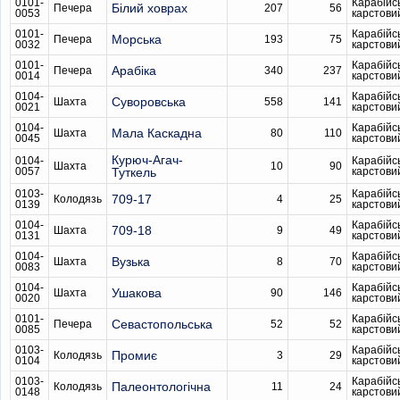
0101-
Карабійс
Білий ховрах
Печера
207
56
0053
карстови
0101-
Карабійс
Морська
Печера
193
75
0032
карстови
0101-
Карабійс
Арабіка
Печера
340
237
0014
карстови
0104-
Карабійс
Суворовська
Шахта
558
141
0021
карстови
0104-
Карабійс
Мала Каскадна
Шахта
80
110
0045
карстови
Курюч-Агач-
0104-
Карабійс
Шахта
10
90
0057
Туткель
карстови
0103-
Карабійс
709-17
Колодязь
4
25
0139
карстови
0104-
Карабійс
709-18
Шахта
9
49
0131
карстови
0104-
Карабійс
Вузька
Шахта
8
70
0083
карстови
0104-
Карабійс
Ушакова
Шахта
90
146
0020
карстови
0101-
Карабійс
Севастопольська
Печера
52
52
0085
карстови
0103-
Карабійс
Промиє
Колодязь
3
29
0104
карстови
0103-
Карабійс
Палеонтологічна
Колодязь
11
24
0148
карстови