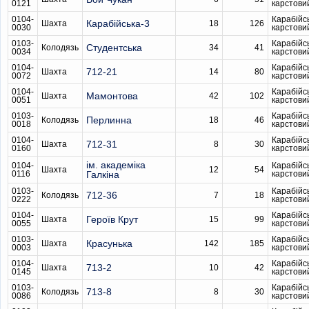
0121
карстови
0104-
Карабійс
Карабійська-3
Шахта
18
126
0030
карстови
0103-
Карабійс
Студентська
Колодязь
34
41
0034
карстови
0104-
Карабійс
712-21
Шахта
14
80
0072
карстови
0104-
Карабійс
Мамонтова
Шахта
42
102
0051
карстови
0103-
Карабійс
Перлинна
Колодязь
18
46
0018
карстови
0104-
Карабійс
712-31
Шахта
8
30
0160
карстови
ім. академіка
0104-
Карабійс
Шахта
12
54
0116
Галкіна
карстови
0103-
Карабійс
712-36
Колодязь
7
18
0222
карстови
0104-
Карабійс
Героїв Крут
Шахта
15
99
0055
карстови
0103-
Карабійс
Красунька
Шахта
142
185
0003
карстови
0104-
Карабійс
713-2
Шахта
10
42
0145
карстови
0103-
Карабійс
713-8
Колодязь
8
30
0086
карстови