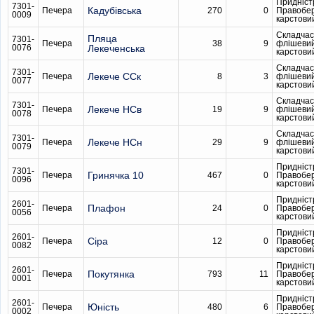
Придніст
7301-
Кадубiвська
Печера
270
0
Правобе
0009
карстови
Складчас
Пляца
7301-
Печера
38
9
флішеви
0076
Лекеченська
карстови
Складчас
7301-
Лекече ССк
Печера
8
3
флішеви
0077
карстови
Складчас
7301-
Лекече НСв
Печера
19
9
флішеви
0078
карстови
Складчас
7301-
Лекече НСн
Печера
29
9
флішеви
0079
карстови
Придніст
7301-
Гринячка 10
Печера
467
0
Правобе
0096
карстови
Придніст
2601-
Плафон
Печера
24
0
Правобе
0056
карстови
Придніст
2601-
Сіра
Печера
12
0
Правобе
0082
карстови
Придніст
2601-
Покутянка
Печера
793
11
Правобе
0001
карстови
Придніст
2601-
Юність
Печера
480
6
Правобе
0002