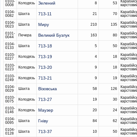
0103-
Карабійс
Зелений
Колодязь
8
53
0008
карстови
0104-
Карабійс
713-11
Шахта
21
70
0082
карстови
0104-
Карабійс
Миру
Шахта
210
135
0023
карстови
0101-
Карабійс
Великий Бузлук
Печера
163
80
0044
карстови
0104-
Карабійс
713-18
Шахта
5
50
0133
карстови
0103-
Карабійс
713-19
Колодязь
4
18
0227
карстови
0103-
Карабійс
713-20
Колодязь
9
18
0223
карстови
0103-
Карабійс
713-21
Колодязь
9
19
0249
карстови
0104-
Карабійс
Візовська
Шахта
58
126
0029
карстови
0103-
Карабійс
713-27
Колодязь
19
30
0075
карстови
0103-
Карабійс
Маузер
Колодязь
20
24
0146
карстови
0104-
Карабійс
Гніву
Шахта
84
62
0095
карстови
0104-
Карабійс
713-37
Шахта
10
50
0128
карстови