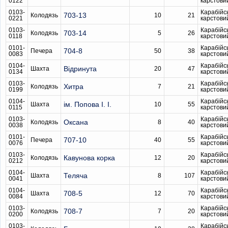
0122
карстови
0103-
Карабійс
703-13
Колодязь
10
21
0221
карстови
0103-
Карабійс
703-14
Колодязь
5
26
0118
карстови
0101-
Карабійс
704-8
Печера
50
38
0083
карстови
0104-
Карабійс
Відринута
Шахта
20
47
0134
карстови
0103-
Карабійс
Хитра
Колодязь
7
21
0199
карстови
0104-
Карабійс
ім. Попова І. І.
Шахта
10
55
0115
карстови
0103-
Карабійс
Оксана
Колодязь
8
40
0038
карстови
0101-
Карабійс
707-10
Печера
40
55
0076
карстови
0103-
Карабійс
Кавунова корка
Колодязь
12
20
0212
карстови
0104-
Карабійс
Теляча
Шахта
8
107
0041
карстови
0104-
Карабійс
708-5
Шахта
12
70
0084
карстови
0103-
Карабійс
708-7
Колодязь
7
20
0200
карстови
0103-
Карабійс