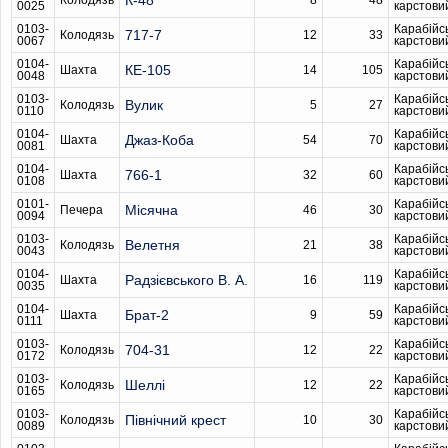
К-48
Колодязь
8
48
0025
карстови
0103-
Карабійс
717-7
Колодязь
12
33
0067
карстови
0104-
Карабійс
КЕ-105
Шахта
14
105
0048
карстови
0103-
Карабійс
Вулик
Колодязь
5
27
0110
карстови
0104-
Карабійс
Джаз-Коба
Шахта
54
70
0081
карстови
0104-
Карабійс
766-1
Шахта
32
60
0108
карстови
0101-
Карабійс
Місячна
Печера
46
30
0094
карстови
0103-
Карабійс
Велетня
Колодязь
21
38
0043
карстови
0104-
Карабійс
Радзієвського В. А.
Шахта
16
119
0035
карстови
0104-
Карабійс
Брат-2
Шахта
9
59
0111
карстови
0103-
Карабійс
704-31
Колодязь
12
22
0172
карстови
0103-
Карабійс
Шеллі
Колодязь
12
22
0165
карстови
0103-
Карабійс
Північний крест
Колодязь
10
30
0089
карстови