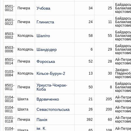
Байдарсь
8501-
Учбова
Печера
34
25
Балаклав
0012
карстови
Байдарсь
8501-
Глиниста
Печера
24
11
Балаклав
0022
карстови
Байдарсь
8503-
Шапіто
Колодязь
58
55
Балаклав
0002
карстови
Байдарсь
8503-
Шандодер
Колодязь
6
29
Балаклав
0006
карстови
8501-
Ай-Петри
Фороська
Печера
52
28
0014
карстови
Західно-
0103-
Кільсе-Бурун-2
Колодязь
13
30
Південо
0084
карстови
Байдарсь
Уркуста-Чокрак-
8501-
Печера
50
8
Балаклав
0011
Коба
карстови
0104-
Ай-Петри
Вдовиченко
Шахта
21
205
0010
карстови
0104-
Ай-Петри
Севастопольська
Шахта
26
200
0011
карстови
0101-
Ай-Петри
Панія
Печера
392
60
0118
карстови
ім. К.
0104-
Ай-Петри
Шахта
65
108