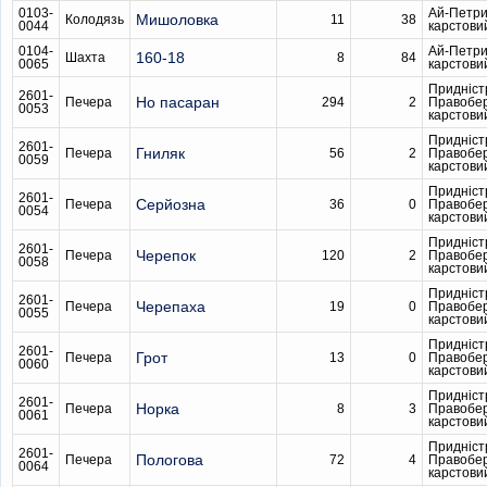
0103-
Ай-Петри
Мишоловка
Колодязь
11
38
0044
карстови
0104-
Ай-Петри
160-18
Шахта
8
84
0065
карстови
Придніст
2601-
Но пасаран
Печера
294
2
Правобе
0053
карстови
Придніст
2601-
Гниляк
Печера
56
2
Правобе
0059
карстови
Придніст
2601-
Серйозна
Печера
36
0
Правобе
0054
карстови
Придніст
2601-
Черепок
Печера
120
2
Правобе
0058
карстови
Придніст
2601-
Черепаха
Печера
19
0
Правобе
0055
карстови
Придніст
2601-
Грот
Печера
13
0
Правобе
0060
карстови
Придніст
2601-
Норка
Печера
8
3
Правобе
0061
карстови
Придніст
2601-
Пологова
Печера
72
4
Правобе
0064
карстови