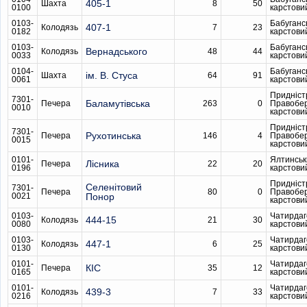
405-1
Шахта
8
50
0100
карстови
0103-
Бабуганс
407-1
Колодязь
7
23
0182
карстови
0103-
Бабуганс
Вернадського
Колодязь
48
44
0033
карстови
0104-
Бабуганс
ім. В. Стуса
Шахта
64
91
0061
карстови
Придніст
7301-
Баламутівська
Печера
263
0
Правобе
0010
карстови
Придніст
7301-
Рухотинська
Печера
146
4
Правобе
0015
карстови
0101-
Ялтинськ
Лісника
Печера
22
20
0196
карстови
Придніст
Селенітовий
7301-
Печера
80
0
Правобе
0021
Понор
карстови
0103-
Чатирдаг
444-15
Колодязь
21
30
0080
карстови
0103-
Чатирдаг
447-1
Колодязь
6
25
0130
карстови
0101-
Чатирдаг
КІС
Печера
35
12
0165
карстови
0101-
Чатирдаг
439-3
Колодязь
7
33
0216
карстови