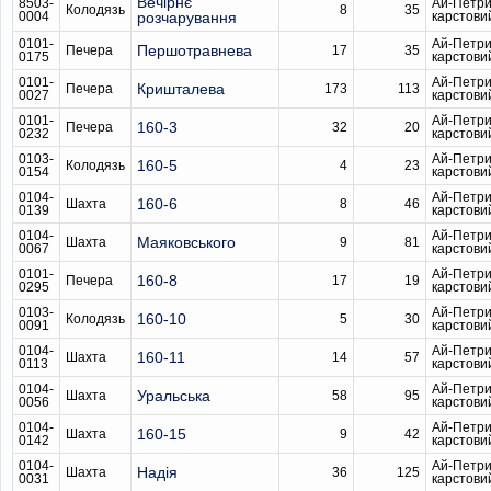
Вечірнє
8503-
Ай-Петри
Колодязь
8
35
0004
розчарування
карстови
0101-
Ай-Петри
Першотравнева
Печера
17
35
0175
карстови
0101-
Ай-Петри
Кришталева
Печера
173
113
0027
карстови
0101-
Ай-Петри
160-3
Печера
32
20
0232
карстови
0103-
Ай-Петри
160-5
Колодязь
4
23
0154
карстови
0104-
Ай-Петри
160-6
Шахта
8
46
0139
карстови
0104-
Ай-Петри
Маяковського
Шахта
9
81
0067
карстови
0101-
Ай-Петри
160-8
Печера
17
19
0295
карстови
0103-
Ай-Петри
160-10
Колодязь
5
30
0091
карстови
0104-
Ай-Петри
160-11
Шахта
14
57
0113
карстови
0104-
Ай-Петри
Уральська
Шахта
58
95
0056
карстови
0104-
Ай-Петри
160-15
Шахта
9
42
0142
карстови
0104-
Ай-Петри
Надія
Шахта
36
125
0031
карстови