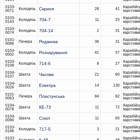
0103-
Карабійс
Скриня
Колодязь
28
41
0071
карстови
0103-
Карабійс
704-7
Колодязь
11
25
0143
карстови
0103-
Карабійс
704-14
Колодязь
2
31
0074
карстови
0101-
Карабійс
Родзинка
Печера
36
31
0086
карстови
0103-
Карабійс
Розчарування
Колодязь
41
57
0002
карстови
0103-
Карабійс
714-6
Колодязь
8
27
0108
карстови
0104-
Карабійс
Часова
Шахта
21
60
0107
карстови
0104-
Карабійс
Електра
Шахта
14
130
0026
карстови
0101-
Карабійс
Пластунська
Печера
84
82
0063
карстови
0104-
Карабійс
КЕ-73
Шахта
11
72
0078
карстови
0104-
Карабійс
Сокіл
Шахта
11
65
0090
карстови
0103-
Карабійс
717-5
Колодязь
3
21
0186
карстови
0103-
Карабійс