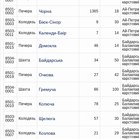
0007
карстови
8501-
Ай-Петри
Чорна
Печера
1365
18
0002
карстови
8503-
Ай-Петри
Біюк-Сінор
Колодязь
9
30
0003
карстови
8503-
Ай-Петри
Календи-Баір
Колодязь
7
14
0011
карстови
Байдарсь
8501-
Домокла
Печера
46
14
Балаклав
0015
карстови
Байдарсь
8504-
Байдарська
Шахта
34
50
Балаклав
0003
карстови
Байдарсь
8501-
Очкова
Печера
27
42
Балаклав
0019
карстови
Байдарсь
8504-
Гремуча
Шахта
86
100
Балаклав
0001
карстови
Байдарсь
8501-
Колюча
Печера
78
25
Балаклав
0010
карстови
Байдарсь
8503-
Щелюга
Колодязь
57
30
Балаклав
0005
карстови
Байдарсь
8503-
Козлова
Колодязь
21
29
Балаклав
0007
карстови