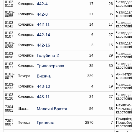
0103-
Чатирдаг
442-4
Колодязь
17
26
0113
карстови
0103-
Чатирдаг
442-8
Колодязь
27
35
0055
карстови
0103-
Чатирдаг
442-11
Колодязь
14
17
0242
карстови
0103-
Чатирдаг
442-14
Колодязь
6
27
0107
карстови
0103-
Чатирдаг
442-16
Колодязь
3
15
0299
карстови
0103-
Чатирдаг
Голубина-2
Колодязь
24
29
0096
карстови
0103-
Чатирдаг
Триповерхова
Колодязь
35
30
0077
карстови
0101-
Ай-Петри
Висяча
Печера
339
3
0017
карстови
0103-
Чатирдаг
443-10
Колодязь
4
19
0232
карстови
0103-
Чатирдаг
443-11
Колодязь
24
27
0126
карстови
Рахівско-
7304-
Молочні Браття
Шахта
56
38
Чивчинсь
0001
карстови
Придніст
7301-
Гринячка
Печера
2870
7
Правобе
0007
карстови