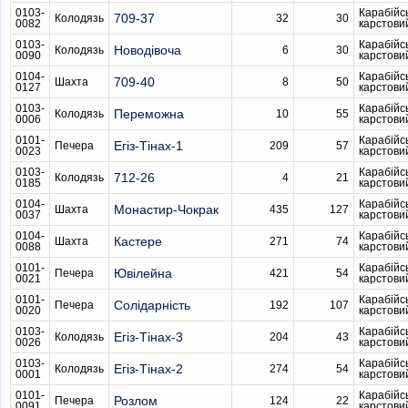
0103-
Карабійс
709-37
Колодязь
32
30
0082
карстови
0103-
Карабійс
Новодівоча
Колодязь
6
30
0090
карстови
0104-
Карабійс
709-40
Шахта
8
50
0127
карстови
0103-
Карабійс
Переможна
Колодязь
10
55
0006
карстови
0101-
Карабійс
Егіз-Тінах-1
Печера
209
57
0023
карстови
0103-
Карабійс
712-26
Колодязь
4
21
0185
карстови
0104-
Карабійс
Монастир-Чокрак
Шахта
435
127
0037
карстови
0104-
Карабійс
Кастере
Шахта
271
74
0088
карстови
0101-
Карабійс
Ювілейна
Печера
421
54
0021
карстови
0101-
Карабійс
Солідарність
Печера
192
107
0020
карстови
0103-
Карабійс
Егіз-Тінах-3
Колодязь
204
43
0026
карстови
0103-
Карабійс
Егіз-Тінах-2
Колодязь
274
54
0001
карстови
0101-
Карабійс
Розлом
Печера
124
22
0091
карстови