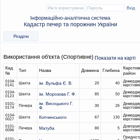
Інформаційно-аналітична система
Кадастр печер та порожнин України
Розділи
Використання об'єкта (Спортивне)
Показати на карті
Кад
Карстов
Тип
Назва
Довжина
Глибина
№
район
0104-
Демердж
ім. Вульфа Є. В.
Шахта
20
40
0141
карстови
0104-
Демердж
ім. Морозова Г. Ф.
Шахта
85
50
0123
карстови
ім. Висоцького Г.
0101-
Демердж
Печера
30
26
0174
Ф.
карстови
0104-
Демердж
Копчинського
Шахта
67
130
0027
карстови
0101-
Довгорукі
Матуба
Печера
80
5
0096
карстови
Придніст
6101-