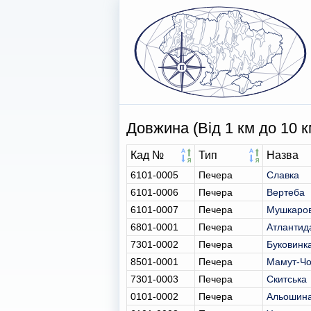
Довжина (Від 1 км до 10 к
Кад №
Тип
Назва
6101-0005
Печера
Славка
6101-0006
Печера
Вертеба
6101-0007
Печера
Мушкаро
6801-0001
Печера
Атлантид
7301-0002
Печера
Буковинк
8501-0001
Печера
Мамут-Чо
7301-0003
Печера
Скитська
0101-0002
Печера
Альошина