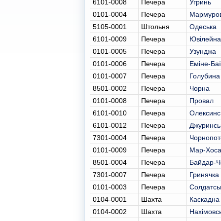
6101-0008
Печера
Угринь
0101-0004
Печера
Мармуро
5105-0001
Штольня
Одеська
6101-0009
Печера
Ювілейна
0101-0005
Печера
Узунджа
0101-0006
Печера
Еміне-Ба
0101-0007
Печера
Голубина
8501-0002
Печера
Чорна
0101-0008
Печера
Провал
6101-0010
Печера
Олексинс
6101-0012
Печера
Джуринсь
7301-0004
Печера
Чорнопот
0101-0009
Печера
Мар-Хос
8501-0004
Печера
Байдар-Ч
7301-0007
Печера
Гринячка
0101-0003
Печера
Солдатсь
0104-0001
Шахта
Каскадна
0104-0002
Шахта
Нахімовс