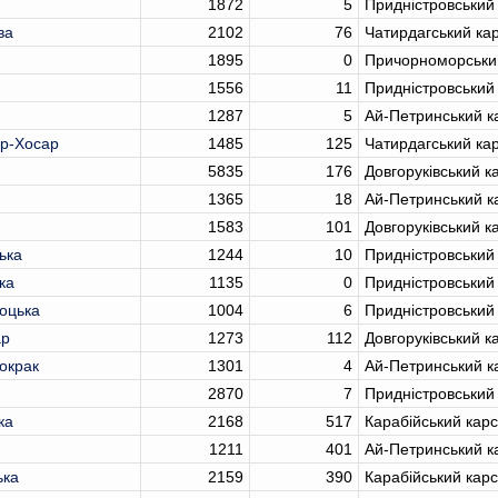
1872
5
Придністровський
ва
2102
76
Чатирдагський ка
1895
0
Причорноморськи
1556
11
Придністровський
1287
5
Ай-Петринський к
їр-Хосар
1485
125
Чатирдагський ка
5835
176
Довгоруківський к
1365
18
Ай-Петринський к
1583
101
Довгоруківський к
ька
1244
10
Придністровський
ка
1135
0
Придністровський
оцька
1004
6
Придністровський
ар
1273
112
Довгоруківський к
окрак
1301
4
Ай-Петринський к
2870
7
Придністровський
ка
2168
517
Карабійський кар
1211
401
Ай-Петринський к
ька
2159
390
Карабійський кар