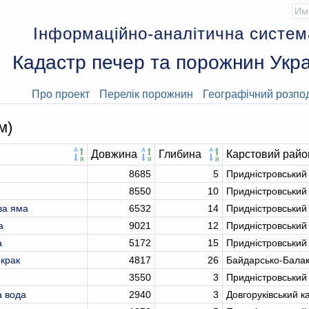
Інформаційно-аналітична систем
Кадастр печер та порожнин Укра
Про проект
Перелік порожнин
Географічний розпо
м)
Довжина
Глибина
Карстовий райо
8685
5
Придністровський
8550
10
Придністровський
ва яма
6532
14
Придністровський
а
9021
12
Придністровський
а
5172
15
Придністровський
крак
4817
26
Байдарсько-Балак
3550
3
Придністровський
 вода
2940
3
Довгоруківський к