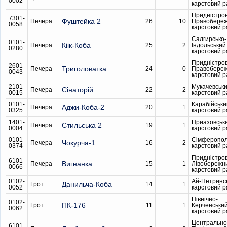
0002
карстовий 
Придністро
7301-
Фуштейка 2
Печера
26
10
Правобере
0058
карстовий 
Салгирсько-
0101-
Кіік-Коба
Печера
25
2
Індольський
0280
карстовий 
Придністро
2601-
Триголоватка
Печера
24
0
Правобере
0043
карстовий 
2101-
Мукачевськ
Сінаторій
Печера
22
2
0015
карстовий 
0101-
Карабійськи
Аджи-Коба-2
Печера
20
1
0325
карстовий 
1401-
Приазовськ
Стильська 2
Печера
19
1
0004
карстовий 
0101-
Сімферопол
Чокурча-1
Печера
16
2
0374
карстовий 
Придністро
6101-
Вигнанка
Печера
15
1
Лівобережн
0066
карстовий 
0102-
Ай-Петринс
Данильча-Коба
Грот
14
1
0052
карстовий 
Північно-
0102-
ПК-176
Грот
11
1
Керченськи
0062
карстовий 
Центрально
6101-