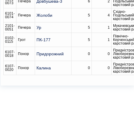
Довбушева-3
Печера
6
2
Подільський
0073
карстовий 
Східно-
6101-
Жолоби
Печера
5
4
Подільський
0074
карстовий 
2101-
Мукачевськ
Ур
Печера
5
1
0051
карстовий 
Північно-
0102-
ПК-177
Грот
5
1
Керченськи
0115
карстовий 
Придністро
6107-
Придорожний
Понор
0
0
Лівобережн
0018
карстовий 
Придністро
6107-
Калина
Понор
0
0
Лівобережн
0020
карстовий 