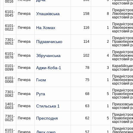
0016
карстовий 
Придністро
6101-
Улашківська
Печера
158
8
Лівобережн
0045
карстовий 
Придністро
6101-
На Хомах
Печера
116
1
Лівобережн
0022
карстовий 
Придністро
7301-
Підзамчисько
Печера
114
2
Правобере
0052
карстовий 
Придністро
6101-
Збручанська
Печера
102
4
Лівобережн
0076
карстовий 
0101-
Карабійськи
Аджи-Коба-1
Печера
78
3
0099
карстовий 
Придністро
6101-
Гном
Печера
75
1
Лівобережн
0068
карстовий 
Придністро
7301-
Рута
Печера
68
5
Правобере
0082
карстовий 
1401-
Приазовськ
Стильська 1
Печера
63
1
0003
карстовий 
Придністро
7301-
Пресподня
Печера
62
5
Правобере
0025
карстовий 
Придністро
6101-
Двох озер
Печера
57
1
Лівобережн