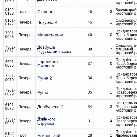
0060
карстовий 
0102-
Бахчисарай
Сюрень
Грот
45
3
0133
карстовий 
0101-
Сімферопол
Чокурча-4
Печера
45
1
0177
карстовий 
Придністро
7301-
Монастирька
Печера
40
0
Правобере
0028
карстовий 
Складчасто
Довбуша
7301-
Печера
39
7
флішевий
0057
Підзахаричівська
карстовий 
Придністро
Городище-
2601-
Печера
37
0
Правобере
0085
Скельна
карстовий 
Придністро
7301-
Руїна 2
Печера
36
9
Правобере
0070
карстовий 
Придністро
7301-
Руїна
Печера
35
1
Правобере
0029
карстовий 
Центрально
6101-
Довбушева-2
Печера
34
3
Подільський
0072
карстовий 
Придністро
Дзвінкого
7301-
Печера
31
4
Правобере
0030
Струмка
карстовий 
Придністро
6102-
Язичеський
Грот
28
1
Лівобережн