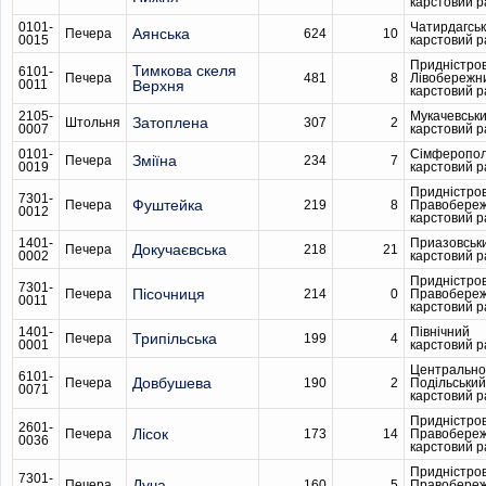
карстовий 
0101-
Чатирдагсь
Аянська
Печера
624
10
0015
карстовий 
Придністро
Тимкова скеля
6101-
Печера
481
8
Лівобережн
0011
Верхня
карстовий 
2105-
Мукачевськ
Затоплена
Штольня
307
2
0007
карстовий 
0101-
Сімферопол
Зміїна
Печера
234
7
0019
карстовий 
Придністро
7301-
Фуштейка
Печера
219
8
Правобере
0012
карстовий 
1401-
Приазовськ
Докучаєвська
Печера
218
21
0002
карстовий 
Придністро
7301-
Пісочниця
Печера
214
0
Правобере
0011
карстовий 
1401-
Північний
Трипільська
Печера
199
4
0001
карстовий 
Центрально
6101-
Довбушева
Печера
190
2
Подільський
0071
карстовий 
Придністро
2601-
Лісок
Печера
173
14
Правобере
0036
карстовий 
Придністро
7301-
Дуча
Печера
160
5
Правобере