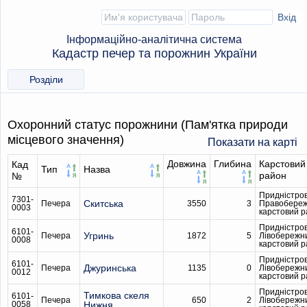
Інформаційно-аналітична система
Кадастр печер та порожнин України
Розділи
Охоронний статус порожнини (Пам'ятка природи
місцевого значення)
Показати на карті
Довжина
Глибина
Карстовий
Кад
Тип
Назва
район
№
Придністро
7301-
Скитська
Печера
3550
3
Правобере
0003
карстовий 
Придністро
6101-
Угринь
Печера
1872
5
Лівобережн
0008
карстовий 
Придністро
6101-
Джуринська
Печера
1135
0
Лівобережн
0012
карстовий 
Придністро
Тимкова скеля
6101-
Печера
650
2
Лівобережн
0058
Нижня