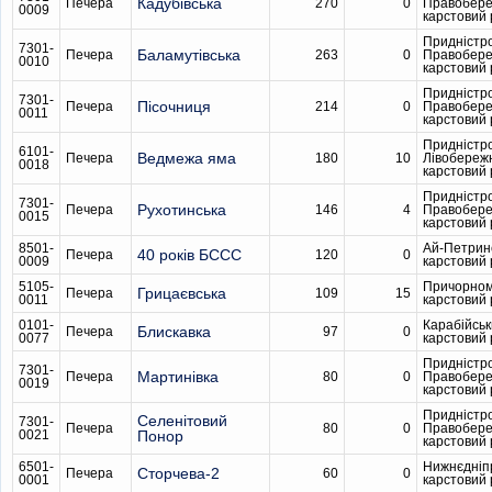
Кадубiвська
Печера
270
0
Правобер
0009
карстовий
Придністр
7301-
Баламутівська
Печера
263
0
Правобер
0010
карстовий
Придністр
7301-
Пісочниця
Печера
214
0
Правобер
0011
карстовий
Придністр
6101-
Ведмежа яма
Печера
180
10
Лівобереж
0018
карстовий
Придністр
7301-
Рухотинська
Печера
146
4
Правобер
0015
карстовий
8501-
Ай-Петрин
40 років БССС
Печера
120
0
0009
карстовий
5105-
Причорном
Грицаєвська
Печера
109
15
0011
карстовий
0101-
Карабійсь
Блискавка
Печера
97
0
0077
карстовий
Придністр
7301-
Мартинівка
Печера
80
0
Правобер
0019
карстовий
Придністр
Селенітовий
7301-
Печера
80
0
Правобер
0021
Понор
карстовий
6501-
Нижнєдніп
Сторчева-2
Печера
60
0
0001
карстовий