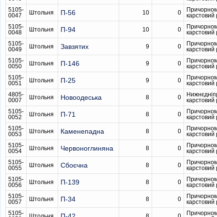
5105-
Причорном
П-56
Штольня
10
0
0047
карстовий
5105-
Причорном
П-94
Штольня
10
0
0048
карстовий
5105-
Причорном
Завзятих
Штольня
9
0
0049
карстовий
5105-
Причорном
П-146
Штольня
9
0
0050
карстовий
5105-
Причорном
П-25
Штольня
9
0
0051
карстовий
4805-
Нижнєдніп
Новоодеська
Штольня
8
0
0007
карстовий
5105-
Причорном
П-71
Штольня
8
0
0052
карстовий
5105-
Причорном
Каменепадна
Штольня
8
0
0053
карстовий
5105-
Причорном
Червоноглиняна
Штольня
8
0
0054
карстовий
5105-
Причорном
Сбоєчна
Штольня
8
0
0055
карстовий
5105-
Причорном
П-139
Штольня
8
0
0056
карстовий
5105-
Причорном
П-34
Штольня
8
0
0057
карстовий
5105-
Причорном
П-42
Штольня
8
0