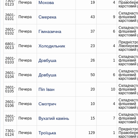
7301-
Мохова
Печера
19
4
Правобер
0123
карстовий
Складчаст
2601-
Смерека
Печера
43
9
флішевий
0101
карстовий
Складчаст
2601-
Гімназична
Печера
37
6
флішевий
0102
карстовий
Придністр
6801-
Холодильник
Печера
23
4
Лівобереж
0013
карстовий
Складчаст
2601-
Довбуша
Печера
26
1
флішевий
0103
карстовий
Складчаст
2601-
Довбуша
Печера
50
6
флішевий
0104
карстовий
Складчаст
2601-
Піп Іван
Печера
20
10
флішевий
0105
карстовий
Складчаст
2601-
Смотрич
Печера
10
4
флішевий
0106
карстовий
Складчаст
2601-
Вухатий камінь
Печера
15
7
флішевий
0107
карстовий
Придністр
7301-
Троїцька
Печера
129
1
Правобер
0124
карстовий