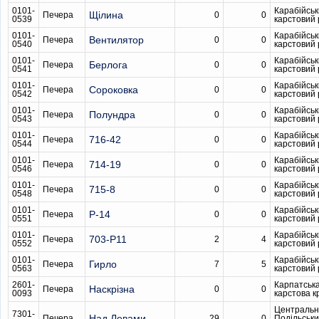
0101-
Карабійсь
Щілина
Печера
0
0
0539
карстовий
0101-
Карабійсь
Вентилятор
Печера
0
0
0540
карстовий
0101-
Карабійсь
Берлога
Печера
0
0
0541
карстовий
0101-
Карабійсь
Сороковка
Печера
0
0
0542
карстовий
0101-
Карабійсь
Полундра
Печера
0
0
0543
карстовий
0101-
Карабійсь
716-42
Печера
0
0
0544
карстовий
0101-
Карабійсь
714-19
Печера
0
0
0546
карстовий
0101-
Карабійсь
715-8
Печера
0
0
0548
карстовий
0101-
Карабійсь
Р-14
Печера
0
0
0551
карстовий
0101-
Карабійсь
703-Р11
Печера
2
4
0552
карстовий
0101-
Карабійсь
Гирло
Печера
7
5
0563
карстовий
2601-
Карпатськ
Наскрізна
Печера
0
0
0093
карстова к
Центральн
7301-
Над Левами
Печера
29
0
Подільськ