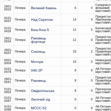
Складчаст
2601-
Великий Камінь
Печера
6
0
флішевий
0033
карстовий
Придністр
6101-
Над Серетом
Печера
14
0
Лівобереж
0037
карстовий
0101-
Бахчисара
Беш-Кош-5
Печера
12
5
0426
карстовий
Придністр
Раковець
2601-
Печера
12
0
Правобер
0034
фортеця
карстовий
Придністр
2601-
Сокілець
Печера
33
2
Правобер
0037
карстовий
6501-
Нижнєдніп
Мотори
Печера
10
0
0004
карстовий
0101-
Ай-Петрин
046-2Р
Печера
8
6
0478
карстовий
Придністр
2601-
Раковець
Печера
8
0
Правобер
0041
карстовий
5101-
Причорном
Овідіопільська
Печера
8
0
0003
карстовий
0101-
Ай-Петрин
Лисячий хід
Печера
0
0
0497
карстовий
0101-
Ай-Петрин
МССС-52
Печера
0
0
0498
карстовий