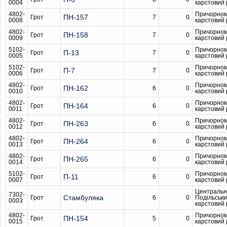
0004
карстовий
4802-
Причорном
ПН-157
Грот
7
0
0008
карстовий
4802-
Причорном
ПН-158
Грот
7
0
0009
карстовий
5102-
Причорном
П-13
Грот
7
0
0005
карстовий
5102-
Причорном
П-7
Грот
7
0
0006
карстовий
4802-
Причорном
ПН-162
Грот
6
0
0010
карстовий
4802-
Причорном
ПН-164
Грот
6
0
0011
карстовий
4802-
Причорном
ПН-263
Грот
6
0
0012
карстовий
4802-
Причорном
ПН-264
Грот
6
0
0013
карстовий
4802-
Причорном
ПН-265
Грот
6
0
0014
карстовий
5102-
Причорном
П-11
Грот
6
0
0007
карстовий
Центральн
7302-
Стамбуляка
Грот
6
0
Подільськ
0003
карстовий
4802-
Причорном
ПН-154
Грот
5
0
0015
карстовий