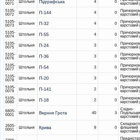
Підграфська
Штольня
4
0
0071
карстовий
5105-
Причорном
П-144
Штольня
4
0
0072
карстовий
5105-
Причорном
П-32
Штольня
4
0
0073
карстовий
5105-
Причорном
П-55
Штольня
4
0
0074
карстовий
5105-
Причорном
П-24
Штольня
3
0
0075
карстовий
5105-
Причорном
П-36
Штольня
3
0
0076
карстовий
5105-
Причорном
П-54
Штольня
3
0
0077
карстовий
5105-
Причорном
П-20
Штольня
3
0
0078
карстовий
5105-
Причорном
П-141
Штольня
2
0
0079
карстовий
5105-
Причорном
П-18
Штольня
2
0
0080
карстовий
Східно-
6805-
Верхня Грота
Штольня
40
3
Подільськ
0001
карстовий
Складчаст
2605-
Крива
Штольня
9
0
флішевий
0001
карстовий
Придністр