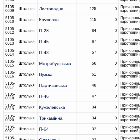
5105-
Причорном
Листопадна
Штольня
125
0
0009
карстовий
5105-
Причорном
Кружевна
Штольня
115
0
0010
карстовий
5105-
Причорном
П-28
Штольня
84
0
0012
карстовий
5105-
Причорном
П-45
Штольня
67
0
0013
карстовий
5105-
Причорном
П-43
Штольня
57
0
0014
карстовий
5105-
Причорном
Метробудівська
Штольня
56
0
0015
карстовий
5105-
Причорном
Вузька
Штольня
51
0
0016
карстовий
5105-
Причорном
Партизанська
Штольня
48
0
0017
карстовий
5105-
Причорном
П-46
Штольня
47
0
0018
карстовий
5105-
Причорном
Кужелевська
Штольня
34
0
0019
карстовий
5105-
Причорном
Трикамінна
Штольня
34
0
0020
карстовий
5105-
Причорном
П-64
Штольня
32
0
0021
карстовий
5105-
Причорном