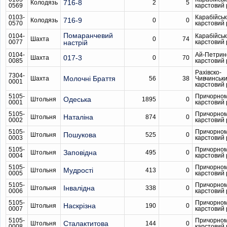
716-8
Колодязь
2
5
0569
карстовий
0103-
Карабійсь
716-9
Колодязь
0
0
0570
карстовий
Помаранчевий
0104-
Карабійсь
Шахта
0
74
0077
настрій
карстовий
0104-
Ай-Петрин
017-3
Шахта
0
70
0085
карстовий
Рахівско-
7304-
Молочні Браття
Шахта
56
38
Чивчинськ
0001
карстовий
5105-
Причорном
Одеська
Штольня
1895
0
0001
карстовий
5105-
Причорном
Наталіна
Штольня
874
0
0002
карстовий
5105-
Причорном
Пошукова
Штольня
525
0
0003
карстовий
5105-
Причорном
Заповідна
Штольня
495
0
0004
карстовий
5105-
Причорном
Мудрості
Штольня
413
0
0005
карстовий
5105-
Причорном
Інвалідна
Штольня
338
0
0006
карстовий
5105-
Причорном
Наскрізна
Штольня
190
0
0007
карстовий
5105-
Причорном
Сталактитова
Штольня
144
0
0008
карстовий