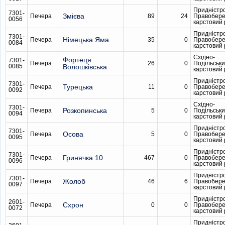
Придністр
7301-
Змієва
Печера
89
24
Правобер
0056
карстовий
Придністр
7301-
Німецька Яма
Печера
35
0
Правобер
0084
карстовий
Східно-
Фортеця
7301-
Печера
26
0
Подільськ
0085
Волошківська
карстовий
Придністр
7301-
Турецька
Печера
11
0
Правобер
0092
карстовий
Східно-
7301-
Розкопинська
Печера
5
0
Подільськ
0094
карстовий
Придністр
7301-
Осова
Печера
5
0
Правобер
0095
карстовий
Придністр
7301-
Гринячка 10
Печера
467
0
Правобер
0096
карстовий
Придністр
7301-
Жолоб
Печера
46
6
Правобер
0097
карстовий
Придністр
2601-
Схрон
Печера
0
0
Правобер
0072
карстовий
Придністр