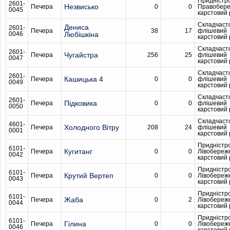
Придністр
2601-
Незвисько
Печера
0
0
Правобер
0045
карстовий
Складчаст
Дениса
2601-
Печера
38
17
флішевий
0046
Любішкіна
карстовий
Складчаст
2601-
Чугайстра
Печера
256
25
флішевий
0047
карстовий
Складчаст
2601-
Кашицька 4
Печера
0
0
флішевий
0049
карстовий
Складчаст
2601-
Підковика
Печера
0
0
флішевий
0050
карстовий
Складчаст
4601-
Холодного Вітру
Печера
208
24
флішевий
0001
карстовий
Придністр
6101-
Кугитанг
Печера
0
0
Лівобереж
0042
карстовий
Придністр
6101-
Крутий Вертеп
Печера
0
0
Лівобереж
0043
карстовий
Придністр
6101-
Жаба
Печера
0
2
Лівобереж
0044
карстовий
Придністр
6101-
Гілина
Печера
0
0
Лівобереж
0046