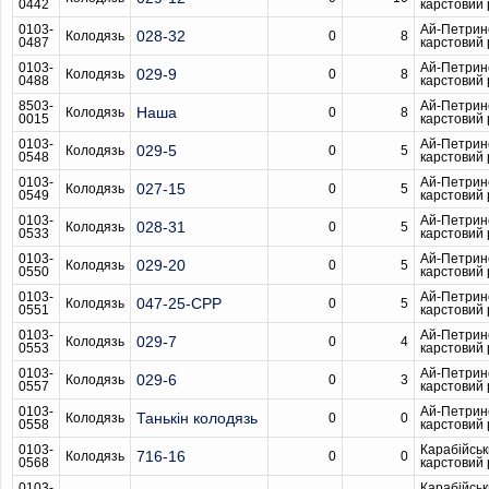
0442
карстовий
0103-
Ай-Петрин
028-32
Колодязь
0
8
0487
карстовий
0103-
Ай-Петрин
029-9
Колодязь
0
8
0488
карстовий
8503-
Ай-Петрин
Наша
Колодязь
0
8
0015
карстовий
0103-
Ай-Петрин
029-5
Колодязь
0
5
0548
карстовий
0103-
Ай-Петрин
027-15
Колодязь
0
5
0549
карстовий
0103-
Ай-Петрин
028-31
Колодязь
0
5
0533
карстовий
0103-
Ай-Петрин
029-20
Колодязь
0
5
0550
карстовий
0103-
Ай-Петрин
047-25-CPP
Колодязь
0
5
0551
карстовий
0103-
Ай-Петрин
029-7
Колодязь
0
4
0553
карстовий
0103-
Ай-Петрин
029-6
Колодязь
0
3
0557
карстовий
0103-
Ай-Петрин
Танькін колодязь
Колодязь
0
0
0558
карстовий
0103-
Карабійсь
716-16
Колодязь
0
0
0568
карстовий
0103-
Карабійсь