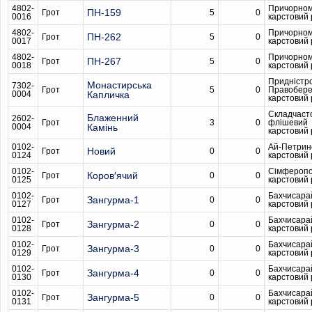
4802-
Причорном
ПН-159
Грот
5
0
0016
карстовий
4802-
Причорном
ПН-262
Грот
5
0
0017
карстовий
4802-
Причорном
ПН-267
Грот
5
0
0018
карстовий
Придністр
Монастирська
7302-
Грот
5
0
Правобер
0004
Капличка
карстовий
Складчаст
Блаженний
2602-
Грот
3
0
флішевий
0004
Камінь
карстовий
0102-
Ай-Петрин
Новий
Грот
0
0
0124
карстовий
0102-
Сімферопо
Коров′ячий
Грот
0
0
0125
карстовий
0102-
Бахчисара
Зангурма-1
Грот
0
0
0127
карстовий
0102-
Бахчисара
Зангурма-2
Грот
0
0
0128
карстовий
0102-
Бахчисара
Зангурма-3
Грот
0
0
0129
карстовий
0102-
Бахчисара
Зангурма-4
Грот
0
0
0130
карстовий
0102-
Бахчисара
Зангурма-5
Грот
0
0
0131
карстовий