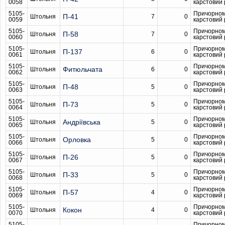
0058
карстовий
5105-
Причорном
П-41
Штольня
7
0
0059
карстовий
5105-
Причорном
П-58
Штольня
7
0
0060
карстовий
5105-
Причорном
П-137
Штольня
6
0
0061
карстовий
5105-
Причорном
Фитюльчата
Штольня
6
0
0062
карстовий
5105-
Причорном
П-48
Штольня
5
0
0063
карстовий
5105-
Причорном
П-73
Штольня
5
0
0064
карстовий
5105-
Причорном
Андріївська
Штольня
5
0
0065
карстовий
5105-
Причорном
Орловка
Штольня
5
0
0066
карстовий
5105-
Причорном
П-26
Штольня
5
0
0067
карстовий
5105-
Причорном
П-33
Штольня
5
0
0068
карстовий
5105-
Причорном
П-57
Штольня
4
0
0069
карстовий
5105-
Причорном
Кокон
Штольня
4
0
0070
карстовий
5105-
Причорном