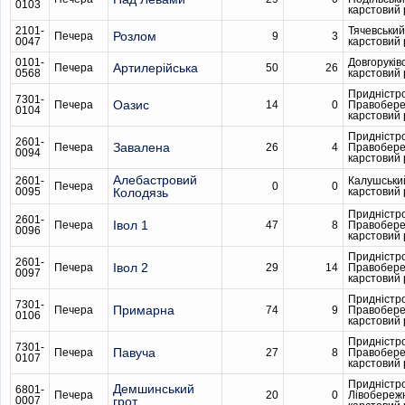
0103
карстовий
2101-
Тячевський
Розлом
Печера
9
3
0047
карстовий
0101-
Довгоруків
Артилерійська
Печера
50
26
0568
карстовий
Придністр
7301-
Оазис
Печера
14
0
Правобер
0104
карстовий
Придністр
2601-
Завалена
Печера
26
4
Правобер
0094
карстовий
Алебастровий
2601-
Калушськи
Печера
0
0
0095
Колодязь
карстовий
Придністр
2601-
Івол 1
Печера
47
8
Правобер
0096
карстовий
Придністр
2601-
Івол 2
Печера
29
14
Правобер
0097
карстовий
Придністр
7301-
Примарна
Печера
74
9
Правобер
0106
карстовий
Придністр
7301-
Павуча
Печера
27
8
Правобер
0107
карстовий
Придністр
Демшинський
6801-
Печера
20
0
Лівобереж
0007
грот