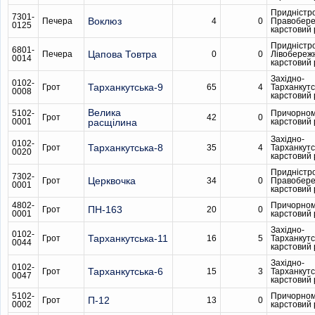
Придністр
7301-
Воклюз
Печера
4
0
Правобер
0125
карстовий
Придністр
6801-
Цапова Товтра
Печера
0
0
Лівобереж
0014
карстовий
Західно-
0102-
Тарханкутська-9
Грот
65
4
Тарханкутс
0008
карстовий
Велика
5102-
Причорном
Грот
42
0
0001
расщілина
карстовий
Західно-
0102-
Тарханкутська-8
Грот
35
4
Тарханкутс
0020
карстовий
Придністр
7302-
Церквочка
Грот
34
0
Правобер
0001
карстовий
4802-
Причорном
ПН-163
Грот
20
0
0001
карстовий
Західно-
0102-
Тарханкутська-11
Грот
16
5
Тарханкутс
0044
карстовий
Західно-
0102-
Тарханкутська-6
Грот
15
3
Тарханкутс
0047
карстовий
5102-
Причорном
П-12
Грот
13
0
0002
карстовий