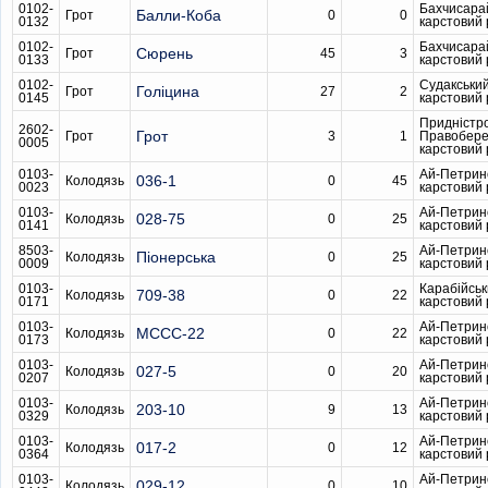
0102-
Бахчисара
Балли-Коба
Грот
0
0
0132
карстовий
0102-
Бахчисара
Сюрень
Грот
45
3
0133
карстовий
0102-
Судакськи
Голіцина
Грот
27
2
0145
карстовий
Придністр
2602-
Грот
Грот
3
1
Правобер
0005
карстовий
0103-
Ай-Петрин
036-1
Колодязь
0
45
0023
карстовий
0103-
Ай-Петрин
028-75
Колодязь
0
25
0141
карстовий
8503-
Ай-Петрин
Піонерська
Колодязь
0
25
0009
карстовий
0103-
Карабійсь
709-38
Колодязь
0
22
0171
карстовий
0103-
Ай-Петрин
МССС-22
Колодязь
0
22
0173
карстовий
0103-
Ай-Петрин
027-5
Колодязь
0
20
0207
карстовий
0103-
Ай-Петрин
203-10
Колодязь
9
13
0329
карстовий
0103-
Ай-Петрин
017-2
Колодязь
0
12
0364
карстовий
0103-
Ай-Петрин
029-12
Колодязь
0
10