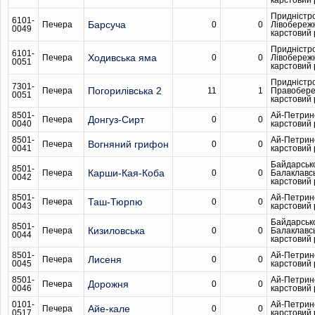
карстовий
Придністр
6101-
Барсуча
Печера
0
0
Лівобереж
0049
карстовий
Придністр
6101-
Ходивська яма
Печера
0
0
Лівобереж
0051
карстовий
Придністр
7301-
Погорилівська 2
Печера
11
1
Правобер
0051
карстовий
8501-
Ай-Петрин
Донгуз-Сирт
Печера
0
0
0040
карстовий
8501-
Ай-Петрин
Вогняний грифон
Печера
0
0
0041
карстовий
Байдарськ
8501-
Карши-Кая-Коба
Печера
0
0
Балаклавс
0042
карстовий
8501-
Ай-Петрин
Таш-Тюрпю
Печера
0
0
0043
карстовий
Байдарськ
8501-
Кизиловська
Печера
0
0
Балаклавс
0044
карстовий
8501-
Ай-Петрин
Лисеня
Печера
0
0
0045
карстовий
8501-
Ай-Петрин
Дорожня
Печера
0
0
0046
карстовий
0101-
Ай-Петрин
Айе-кале
Печера
0
0
0517
карстовий