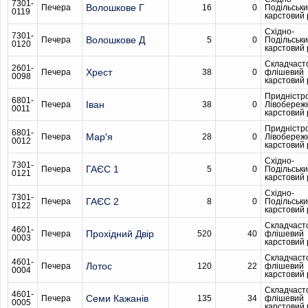
7301-
Волошкове Г
Печера
16
0
Подільськ
0119
карстовий
Східно-
7301-
Волошкове Д
Печера
5
0
Подільськ
0120
карстовий
Складчаст
2601-
Хрест
Печера
38
0
флішевий
0098
карстовий
Придністр
6801-
Іван
Печера
38
0
Лівобереж
0011
карстовий
Придністр
6801-
Мар′я
Печера
28
0
Лівобереж
0012
карстовий
Східно-
7301-
ГАЄС 1
Печера
5
0
Подільськ
0121
карстовий
Східно-
7301-
ГАЄС 2
Печера
8
0
Подільськ
0122
карстовий
Складчаст
4601-
Прохідний Двір
Печера
520
40
флішевий
0003
карстовий
Складчаст
4601-
Лотос
Печера
120
22
флішевий
0004
карстовий
Складчаст
4601-
Семи Кажанів
Печера
135
34
флішевий
0005
карстовий