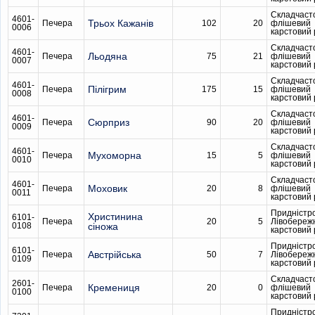
Складчаст
4601-
Трьох Кажанів
Печера
102
20
флішевий
0006
карстовий
Складчаст
4601-
Льодяна
Печера
75
21
флішевий
0007
карстовий
Складчаст
4601-
Пілігрим
Печера
175
15
флішевий
0008
карстовий
Складчаст
4601-
Сюрприз
Печера
90
20
флішевий
0009
карстовий
Складчаст
4601-
Мухоморна
Печера
15
5
флішевий
0010
карстовий
Складчаст
4601-
Моховик
Печера
20
8
флішевий
0011
карстовий
Придністр
Христинина
6101-
Печера
20
5
Лівобереж
0108
сіножа
карстовий
Придністр
6101-
Австрійська
Печера
50
7
Лівобереж
0109
карстовий
Складчаст
2601-
Кремениця
Печера
20
0
флішевий
0100
карстовий
Придністр