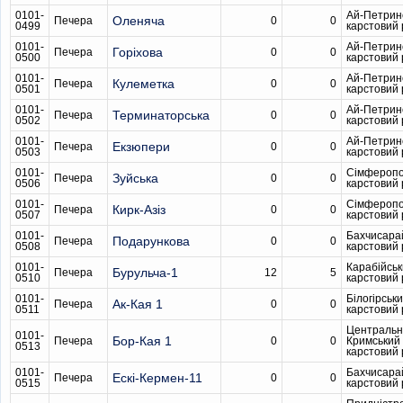
0101-
Ай-Петрин
Оленяча
Печера
0
0
0499
карстовий
0101-
Ай-Петрин
Горіхова
Печера
0
0
0500
карстовий
0101-
Ай-Петрин
Кулеметка
Печера
0
0
0501
карстовий
0101-
Ай-Петрин
Терминаторська
Печера
0
0
0502
карстовий
0101-
Ай-Петрин
Екзюпери
Печера
0
0
0503
карстовий
0101-
Сімферопо
Зуйська
Печера
0
0
0506
карстовий
0101-
Сімферопо
Кирк-Азіз
Печера
0
0
0507
карстовий
0101-
Бахчисара
Подарункова
Печера
0
0
0508
карстовий
0101-
Карабійсь
Бурульча-1
Печера
12
5
0510
карстовий
0101-
Білогірськ
Ак-Кая 1
Печера
0
0
0511
карстовий
Центральн
0101-
Бор-Кая 1
Печера
0
0
Кримський
0513
карстовий
0101-
Бахчисара
Ескі-Кермен-11
Печера
0
0
0515
карстовий