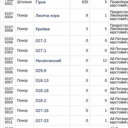
7306-
Гірня
Штольня
620
5
Правобер
0001
карстовий
Придністр
6107-
Лисяча нора
Понор
9
1
Лівобереж
0004
карстовий
Придністр
6107-
Криївка
Понор
3
5
Лівобереж
0008
карстовий
0103-
Ай-Петрин
027-2
Понор
0
0
0206
карстовий
0103-
Ай-Петрин
027-1
Понор
0
0
0362
карстовий
0107-
Ай-Петрин
Нескінченний
Понор
0
12
0005
карстовий
0107-
Ай-Петрин
029-8
Понор
0
3
0006
карстовий
0107-
Ай-Петрин
018-13
Понор
0
0
0007
карстовий
0107-
Ай-Петрин
018-18
Понор
0
0
0008
карстовий
0107-
Ай-Петрин
018-2
Понор
0
0
0009
карстовий
0107-
Ай-Петрин
027-16
Понор
0
1
0010
карстовий
0107-
Ай-Петрин
027-23
Понор
0
1
0011
карстовий