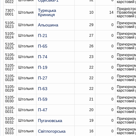
Одеська-1
Штольня
32
0
0022
карстовий
Придністр
Турецька
7307-
Штольня
10
14
Правобер
0001
Криниця
карстовий
5105-
Причорном
Альошина
Штольня
29
0
0023
карстовий
5105-
Причорном
П-21
Штольня
27
0
0024
карстовий
5105-
Причорном
П-65
Штольня
26
0
0025
карстовий
5105-
Причорном
П-74
Штольня
23
0
0026
карстовий
5105-
Причорном
П-19
Штольня
22
0
0027
карстовий
5105-
Причорном
П-27
Штольня
22
0
0028
карстовий
5105-
Причорном
П-63
Штольня
22
0
0029
карстовий
5105-
Причорном
П-59
Штольня
21
0
0030
карстовий
5105-
Причорном
П-47
Штольня
20
0
0031
карстовий
5105-
Причорном
Пугачовська
Штольня
19
0
0032
карстовий
5105-
Причорном
Світлогорська
Штольня
16
0
0033
карстовий