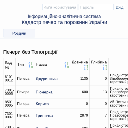
Інформаційно-аналітична система
Кадастр печер та порожнин України
Розділи
Печери без Топографії
Довжина
Глибина
Кад
Тип
Назва
№
Придністр
6101-
Джуринська
Печера
1135
0
Лівобереж
0012
карстовий
Придністр
7301-
Піонерка
Печера
600
13
Правобер
0005
карстовий
8501-
Ай-Петрин
Корита
Печера
0
0
0005
карстовий
Придністр
7301-
Гринячка
Печера
2870
7
Правобер
0007
карстовий
Придністр
7301-