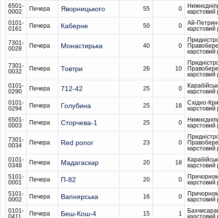
6501-
Нижнєдніп
Яворницького
Печера
55
0
0002
карстовий
0101-
Ай-Петрин
Каберне
Печера
50
0
0161
карстовий
Придністр
7301-
Монастирька
Печера
40
0
Правобер
0028
карстовий
Придністр
7301-
Товтри
Печера
26
10
Правобер
0032
карстовий
0101-
Карабійсь
712-42
Печера
25
0
0290
карстовий
0101-
Східно-Кр
Голубина
Печера
25
18
0294
карстовий
6501-
Нижнєдніп
Сторчева-1
Печера
25
0
0003
карстовий
Придністр
7301-
Red ponor
Печера
23
0
Правобер
0034
карстовий
0101-
Карабійсь
Мадагаскар
Печера
20
18
0348
карстовий
5101-
Причорном
П-82
Печера
20
0
0001
карстовий
5101-
Причорном
Вапнярська
Печера
16
0
0002
карстовий
0101-
Бахчисара
Беш-Кош-4
Печера
15
1
0411
карстовий