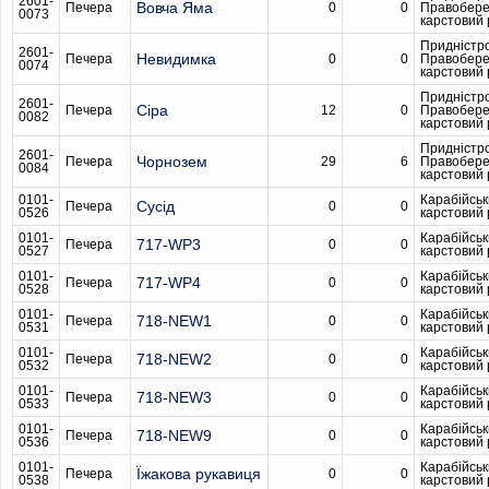
2601-
Вовча Яма
Печера
0
0
Правобер
0073
карстовий
Придністр
2601-
Невидимка
Печера
0
0
Правобер
0074
карстовий
Придністр
2601-
Сіра
Печера
12
0
Правобер
0082
карстовий
Придністр
2601-
Чорнозем
Печера
29
6
Правобер
0084
карстовий
0101-
Карабійсь
Сусід
Печера
0
0
0526
карстовий
0101-
Карабійсь
717-WP3
Печера
0
0
0527
карстовий
0101-
Карабійсь
717-WP4
Печера
0
0
0528
карстовий
0101-
Карабійсь
718-NEW1
Печера
0
0
0531
карстовий
0101-
Карабійсь
718-NEW2
Печера
0
0
0532
карстовий
0101-
Карабійсь
718-NEW3
Печера
0
0
0533
карстовий
0101-
Карабійсь
718-NEW9
Печера
0
0
0536
карстовий
0101-
Карабійсь
Їжакова рукавиця
Печера
0
0
0538
карстовий