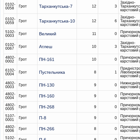
Західно-
0102-
Тарханкутська-7
Грот
12
3
Тарханкутс
0058
карстовий
Західно-
0102-
Тарханкутська-10
Грот
12
6
Тарханкутс
0059
карстовий
5102-
Причорном
Великий
Грот
11
0
0003
карстовий
Західно-
0102-
Атлеш
Грот
10
3
Тарханкутс
0067
карстовий
4802-
Причорном
ПН-161
Грот
10
0
0002
карстовий
Придністр
6102-
Пустельника
Грот
8
1
Лівобереж
0004
карстовий
4802-
Нижнєдніп
ПН-130
Грот
9
0
0003
карстовий
4802-
Причорном
ПН-160
Грот
9
0
0004
карстовий
4802-
Причорном
ПН-268
Грот
9
0
0005
карстовий
5107-
Причорном
П-8
Грот
9
0
0001
карстовий
4802-
Причорном
ПН-266
Грот
8
0
0006
карстовий
5102-
Причорном
П-6
Грот
8
0