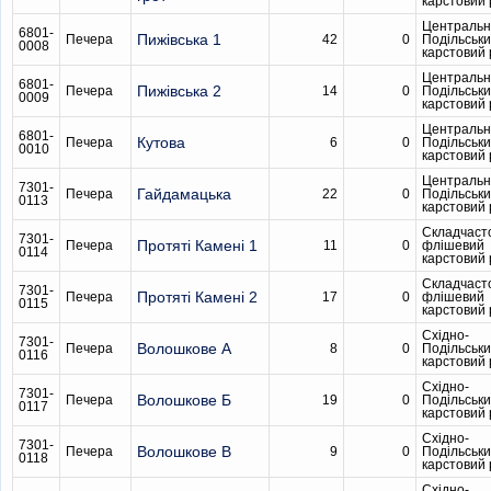
карстовий
Центральн
6801-
Пижівська 1
Печера
42
0
Подільськ
0008
карстовий
Центральн
6801-
Пижівська 2
Печера
14
0
Подільськ
0009
карстовий
Центральн
6801-
Кутова
Печера
6
0
Подільськ
0010
карстовий
Центральн
7301-
Гайдамацька
Печера
22
0
Подільськ
0113
карстовий
Складчаст
7301-
Протяті Камені 1
Печера
11
0
флішевий
0114
карстовий
Складчаст
7301-
Протяті Камені 2
Печера
17
0
флішевий
0115
карстовий
Східно-
7301-
Волошкове А
Печера
8
0
Подільськ
0116
карстовий
Східно-
7301-
Волошкове Б
Печера
19
0
Подільськ
0117
карстовий
Східно-
7301-
Волошкове В
Печера
9
0
Подільськ
0118
карстовий
Східно-