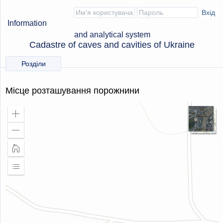
Information
and analytical system
Cadastre of caves and cavities of Ukraine
Розділи
Місце розташування порожнини
Збільшити
масштаб
Зменшити
масштаб
Головна
сторінка
Розширити