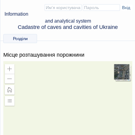
Information
and analytical system
Cadastre of caves and cavities of Ukraine
Розділи
Місце розташування порожнини
Збільшити
масштаб
Зменшити
масштаб
Головна
сторінка
Розширити