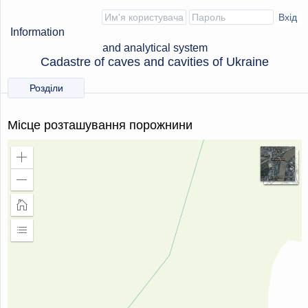
Information
and analytical system
Cadastre of caves and cavities of Ukraine
Розділи
Місце розташування порожнини
Збільшити
масштаб
Зменшити
масштаб
Головна
сторінка
Розширити