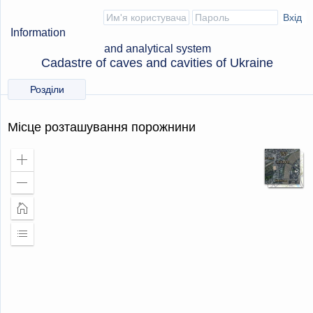
Information
and analytical system
Cadastre of caves and cavities of Ukraine
Розділи
Місце розташування порожнини
Збільшити
масштаб
Зменшити
масштаб
Головна
сторінка
Розширити