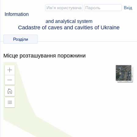
Information
and analytical system
Cadastre of caves and cavities of Ukraine
Розділи
Місце розташування порожнини
Збільшити
масштаб
Зменшити
масштаб
Головна
сторінка
Розширити