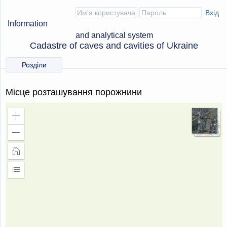
Information
and analytical system
Cadastre of caves and cavities of Ukraine
Розділи
Місце розташування порожнини
Збільшити
масштаб
Зменшити
масштаб
Головна
сторінка
Розширити