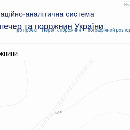
аційно-аналітична система
печер та порожнин України
Про проект
Перелік порожнин
Географічний розпо
ожнини