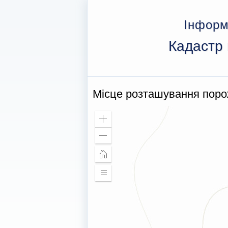
Інформ
Кадастр 
Місце розташування пор
Збільшити
масштаб
Зменшити
масштаб
Головна
сторінка
Розширити