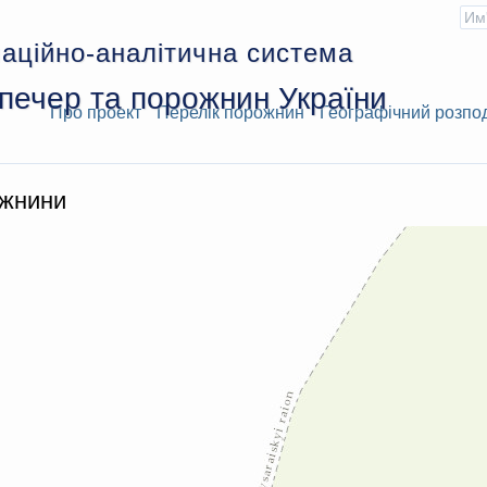
аційно-аналітична система
печер та порожнин України
Про проект
Перелік порожнин
Географічний розпо
ожнини