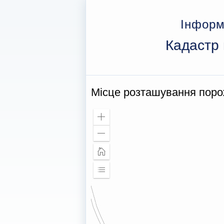
Інформ
Кадастр 
Місце розташування пор
Збільшити
масштаб
Зменшити
масштаб
Головна
сторінка
Розширити