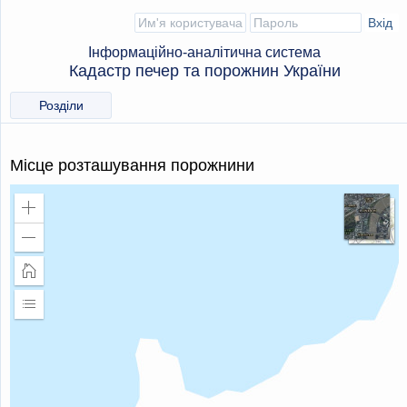
Інформаційно-аналітична система
Кадастр печер та порожнин України
Розділи
Місце розташування порожнини
Збільшити
масштаб
Зменшити
масштаб
Головна
сторінка
Розширити