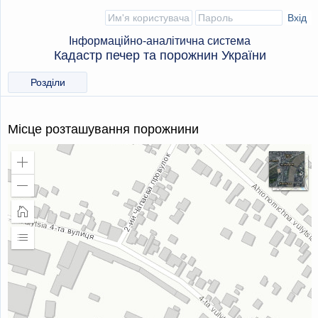
Інформаційно-аналітична система
Кадастр печер та порожнин України
Розділи
Місце розташування порожнини
Збільшити
масштаб
Зменшити
масштаб
Головна
сторінка
Розширити