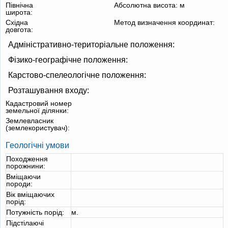
Північна
Абсолютна висота:
м
широта:
Східна
Метод визначення координат:
довгота:
Адміністративно-територіальне положення:
Фізико-географічне положення:
Карстово-спелеологічне положення:
Розташування входу:
Кадастровий номер
земельної ділянки:
Землевласник
(землекористувач):
Геологічні умови
Походження
порожнини:
Вміщаючи
породи:
Вік вміщаючих
порід:
Потужність порід:
м.
Підстілаючі