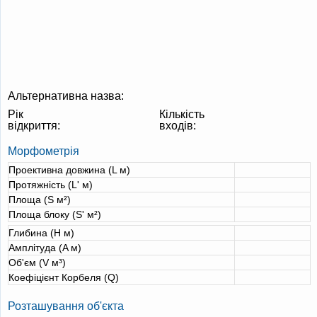
Альтернативна назва:
Рік
Кількість
відкриття:
входів:
Морфометрія
Проективна довжина (L м)
Протяжність (L' м)
Площа (S м²)
Площа блоку (S' м²)
Глибина (H м)
Амплітуда (A м)
Об'єм (V м³)
Коефіцієнт Корбеля (Q)
Розташування об'єкта