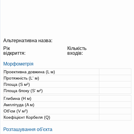
Альтернативна назва:
Рік
Кількість
відкриття:
входів:
Морфометрія
Проективна довжина (L м)
Протяжність (L' м)
Площа (S м²)
Площа блоку (S' м²)
Глибина (H м)
Амплітуда (A м)
Об'єм (V м³)
Коефіцієнт Корбеля (Q)
Розташування об'єкта