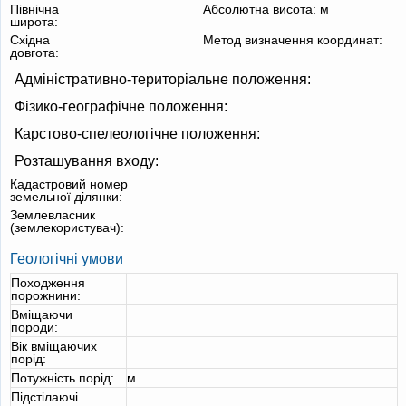
Північна
Абсолютна висота:
м
широта:
Східна
Метод визначення координат:
довгота:
Адміністративно-територіальне положення:
Фізико-географічне положення:
Карстово-спелеологічне положення:
Розташування входу:
Кадастровий номер
земельної ділянки:
Землевласник
(землекористувач):
Геологічні умови
Походження
порожнини:
Вміщаючи
породи:
Вік вміщаючих
порід:
Потужність порід:
м.
Підстілаючі