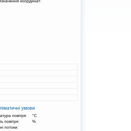
изначення координат:
ліматичні умови
атура повітря:
°С
ть повітря:
%
ні потоки: