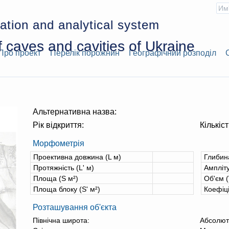
ation and analytical system
 caves and cavities of Ukraine
Про проект
Перелік порожнин
Географічний розподіл
Альтернативна назва:
Рік відкриття:
Кількіст
Морфометрія
Проективна довжина (L м)
Глибин
Протяжність (L' м)
Ампліту
Площа (S м²)
Об'єм (
Площа блоку (S' м²)
Коефіц
Розташування об'єкта
Північна широта:
Абсолют