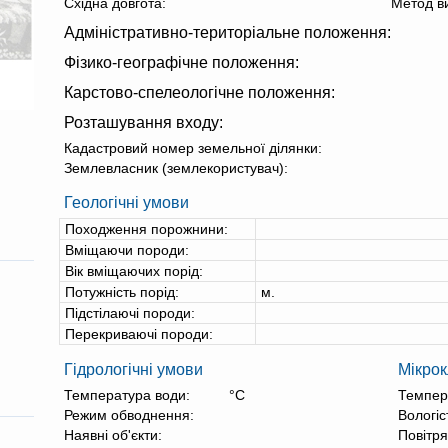
Східна довгота:
Метод в
Адміністративно-територіальне положення:
Фізико-географічне положення:
Карстово-спелеологічне положення:
Розташування входу:
Кадастровий номер земельної ділянки:
Землевласник (землекористувач):
Геологічні умови
Походження порожнини:
Вміщаючи породи:
Вік вміщаючих порід:
Потужність порід:
м.
Підстілаючі породи:
Перекриваючі породи:
Гідрологічні умови
Мікрок
Температура води:
°С
Темпер
Режим обводнення:
Вологіс
Наявні об'єкти:
Повітря