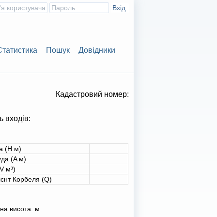
Статистика
Пошук
Довідники
Кадастровий номер:
ь входів:
а (H м)
да (A м)
V м³)
ієнт Корбеля (Q)
на висота:
м