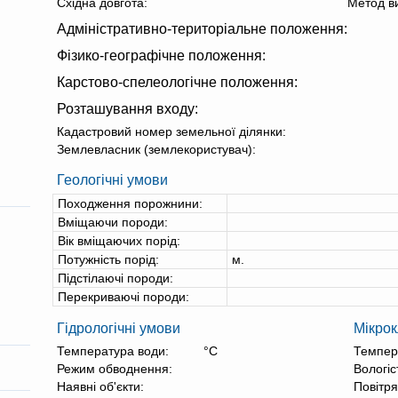
Східна довгота:
Метод в
Адміністративно-територіальне положення:
Фізико-географічне положення:
Карстово-спелеологічне положення:
Розташування входу:
Кадастровий номер земельної ділянки:
Землевласник (землекористувач):
Геологічні умови
Походження порожнини:
Вміщаючи породи:
Вік вміщаючих порід:
Потужність порід:
м.
Підстілаючі породи:
Перекриваючі породи:
Гідрологічні умови
Мікрок
Температура води:
°С
Темпер
Режим обводнення:
Вологіс
Наявні об'єкти:
Повітря