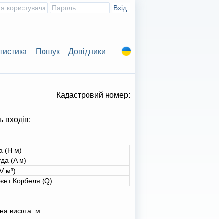
тистика
Пошук
Довідники
Кадастровий номер:
ь входів:
а (H м)
да (A м)
V м³)
ієнт Корбеля (Q)
на висота:
м