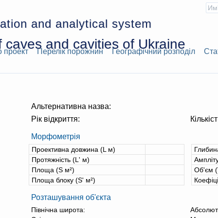
ation and analytical system
 caves and cavities of Ukraine
 проект
Перелік порожнин
Географічний розподіл
Ста
Альтернативна назва:
Рік відкриття:
Кількіст
Морфометрія
Проективна довжина (L м)
Глибин
Протяжність (L' м)
Ампліту
Площа (S м²)
Об'єм (
Площа блоку (S' м²)
Коефіц
Розташування об'єкта
Північна широта:
Абсолют