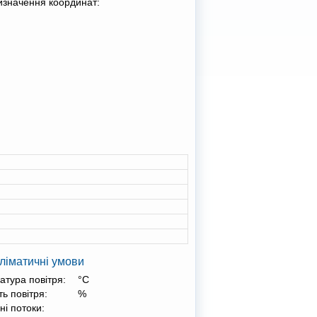
изначення координат:
ліматичні умови
атура повітря:
°С
ть повітря:
%
ні потоки: