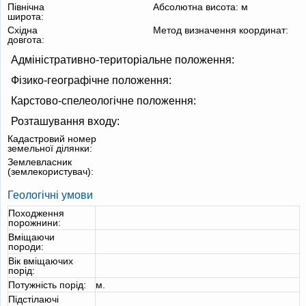
Північна
Абсолютна висота:
м
широта:
Східна
Метод визначення координат:
довгота:
Адміністративно-територіальне положення:
Фізико-географічне положення:
Карстово-спелеологічне положення:
Розташування входу:
Кадастровий номер
земельної ділянки:
Землевласник
(землекористувач):
Геологічні умови
Походження
порожнини:
Вміщаючи
породи:
Вік вміщаючих
порід:
Потужність порід:
м.
Підстілаючі