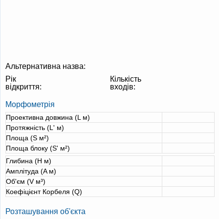
Альтернативна назва:
Рік
Кількість
відкриття:
входів:
Морфометрія
Проективна довжина (L м)
Протяжність (L' м)
Площа (S м²)
Площа блоку (S' м²)
Глибина (H м)
Амплітуда (A м)
Об'єм (V м³)
Коефіцієнт Корбеля (Q)
Розташування об'єкта