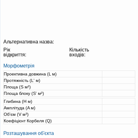
Альтернативна назва:
Рік
Кількість
відкриття:
входів:
Морфометрія
Проективна довжина (L м)
Протяжність (L' м)
Площа (S м²)
Площа блоку (S' м²)
Глибина (H м)
Амплітуда (A м)
Об'єм (V м³)
Коефіцієнт Корбеля (Q)
Розташування об'єкта