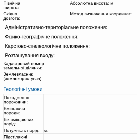
Північна
Абсолютна висота:
м
широта:
Східна
Метод визначення координат:
довгота:
Адміністративно-територіальне положення:
Фізико-географічне положення:
Карстово-спелеологічне положення:
Розташування входу:
Кадастровий номер
земельної ділянки:
Землевласник
(землекористувач):
Геологічні умови
Походження
порожнини:
Вміщаючи
породи:
Вік вміщаючих
порід:
Потужність порід:
м.
Підстілаючі