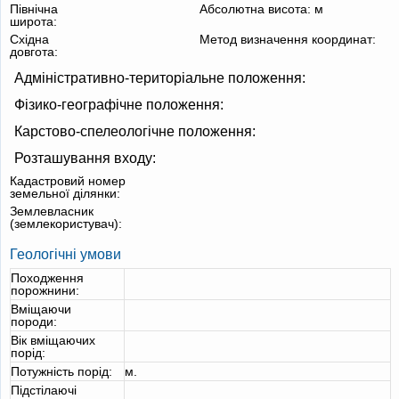
Північна
Абсолютна висота:
м
широта:
Східна
Метод визначення координат:
довгота:
Адміністративно-територіальне положення:
Фізико-географічне положення:
Карстово-спелеологічне положення:
Розташування входу:
Кадастровий номер
земельної ділянки:
Землевласник
(землекористувач):
Геологічні умови
Походження
порожнини:
Вміщаючи
породи:
Вік вміщаючих
порід:
Потужність порід:
м.
Підстілаючі