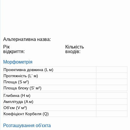
Альтернативна назва:
Рік
Кількість
відкриття:
входів:
Морфометрія
Проективна довжина (L м)
Протяжність (L' м)
Площа (S м²)
Площа блоку (S' м²)
Глибина (H м)
Амплітуда (A м)
Об'єм (V м³)
Коефіцієнт Корбеля (Q)
Розташування об'єкта