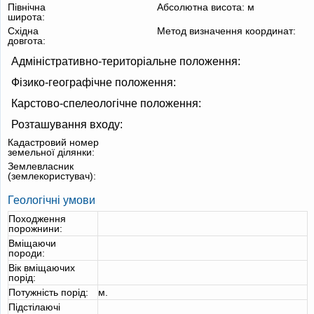
Північна
Абсолютна висота:
м
широта:
Східна
Метод визначення координат:
довгота:
Адміністративно-територіальне положення:
Фізико-географічне положення:
Карстово-спелеологічне положення:
Розташування входу:
Кадастровий номер
земельної ділянки:
Землевласник
(землекористувач):
Геологічні умови
Походження
порожнини:
Вміщаючи
породи:
Вік вміщаючих
порід:
Потужність порід:
м.
Підстілаючі