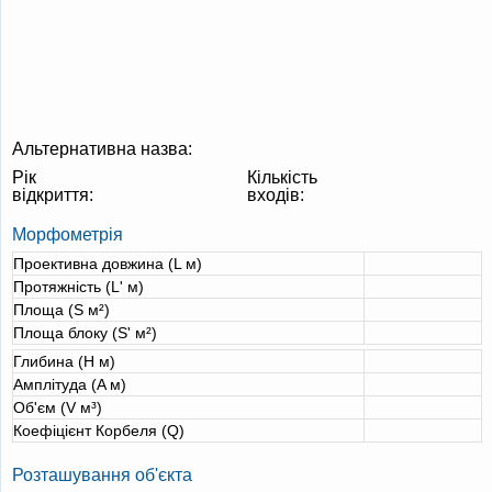
Альтернативна назва:
Рік
Кількість
відкриття:
входів:
Морфометрія
Проективна довжина (L м)
Протяжність (L' м)
Площа (S м²)
Площа блоку (S' м²)
Глибина (H м)
Амплітуда (A м)
Об'єм (V м³)
Коефіцієнт Корбеля (Q)
Розташування об'єкта