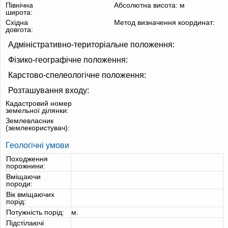
Північна
Абсолютна висота:
м
широта:
Східна
Метод визначення координат:
довгота:
Адміністративно-територіальне положення:
Фізико-географічне положення:
Карстово-спелеологічне положення:
Розташування входу:
Кадастровий номер
земельної ділянки:
Землевласник
(землекористувач):
Геологічні умови
Походження
порожнини:
Вміщаючи
породи:
Вік вміщаючих
порід:
Потужність порід:
м.
Підстілаючі