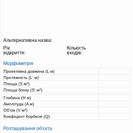
Альтернативна назва:
Рік
Кількість
відкриття:
входів:
Морфометрія
Проективна довжина (L м)
Протяжність (L' м)
Площа (S м²)
Площа блоку (S' м²)
Глибина (H м)
Амплітуда (A м)
Об'єм (V м³)
Коефіцієнт Корбеля (Q)
Розташування об'єкта