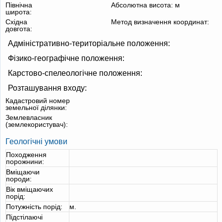
Північна
Абсолютна висота:
м
широта:
Східна
Метод визначення координат:
довгота:
Адміністративно-територіальне положення:
Фізико-географічне положення:
Карстово-спелеологічне положення:
Розташування входу:
Кадастровий номер
земельної ділянки:
Землевласник
(землекористувач):
Геологічні умови
Походження
порожнини:
Вміщаючи
породи:
Вік вміщаючих
порід:
Потужність порід:
м.
Підстілаючі