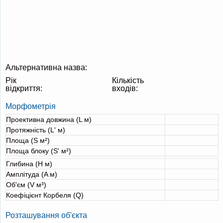
Альтернативна назва:
Рік
Кількість
відкриття:
входів:
Морфометрія
Проективна довжина (L м)
Протяжність (L' м)
Площа (S м²)
Площа блоку (S' м²)
Глибина (H м)
Амплітуда (A м)
Об'єм (V м³)
Коефіцієнт Корбеля (Q)
Розташування об'єкта