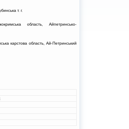
инська т. г.
окримська область, Айпетринсько-
мська карстова область, Ай-Петринський
к