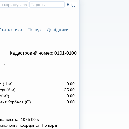
Статистика
Пошук
Довідники
Кадастровий номер:
0101-0100
:
1
а (H м)
0.00
да (A м)
25.00
V м³)
0.00
ієнт Корбеля (Q)
0.00
на висота:
1075.00
м
изначення координат:
По карті