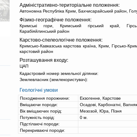
Адміністративно-територіальне положення:
Автономна Республіка Крим, Бахчисарайський район, Голуб
Фізико-географічне положення:
Кримські гори, Кримський гірський край, Гірськ
Карабіяйлинський район
Карстово-спелеологічне положення:
Кримсько-Кавказська карстова країна, Крим, Гірсько-Кри
карстовий район
Розташування входу:
ЦАП
Кадастровий номер земельної ділянки:
Землевласник (землекористувач):
Геологічні умови
Походження порожнини:
Екзогенне, Карстове
Вміщаючи породи:
Осадові, Карбонатні, Вапня
Вік вміщаючих порід:
Мезозой, Юра, Пізня
Потужність порід:
0
м.
Підстілаючі породи:
Перекриваючі породи: