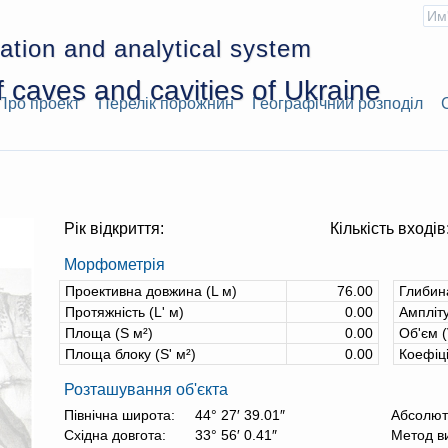
ation and analytical system
 caves and cavities of Ukraine
Про проект
Перелік порожнин
Географічний розподіл
Рік відкриття:
Кількість входів
Морфометрія
Проективна довжина (L м)
76.00
Глибин
Протяжність (L' м)
0.00
Ампліту
Площа (S м²)
0.00
Об'єм (
Площа блоку (S' м²)
0.00
Коефіц
Розташування об'єкта
Північна широта:
44° 27′ 39.01″
Абсолют
Східна довгота:
33° 56′ 0.41″
Метод в