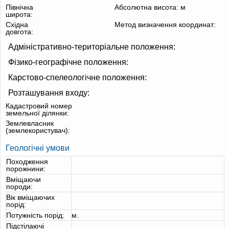
Північна
Абсолютна висота:
м
широта:
Східна
Метод визначення координат:
довгота:
Адміністративно-територіальне положення:
Фізико-географічне положення:
Карстово-спелеологічне положення:
Розташування входу:
Кадастровий номер
земельної ділянки:
Землевласник
(землекористувач):
Геологічні умови
Походження
порожнини:
Вміщаючи
породи:
Вік вміщаючих
порід:
Потужність порід:
м.
Підстілаючі