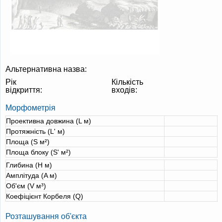
Альтернативна назва:
Рік
Кількість
відкриття:
входів:
Морфометрія
Проективна довжина (L м)
Протяжність (L' м)
Площа (S м²)
Площа блоку (S' м²)
Глибина (H м)
Амплітуда (A м)
Об'єм (V м³)
Коефіцієнт Корбеля (Q)
Розташування об'єкта