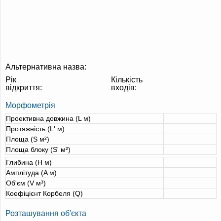
Альтернативна назва:
Рік
Кількість
відкриття:
входів:
Морфометрія
Проективна довжина (L м)
Протяжність (L' м)
Площа (S м²)
Площа блоку (S' м²)
Глибина (H м)
Амплітуда (A м)
Об'єм (V м³)
Коефіцієнт Корбеля (Q)
Розташування об'єкта