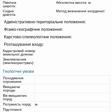
Північна
Абсолютна висота:
м
широта:
Східна
Метод визначення координат:
довгота:
Адміністративно-територіальне положення:
Фізико-географічне положення:
Карстово-спелеологічне положення:
Розташування входу:
Кадастровий номер
земельної ділянки:
Землевласник
(землекористувач):
Геологічні умови
Походження
порожнини:
Вміщаючи
породи:
Вік вміщаючих
порід:
Потужність порід:
м.
Підстілаючі