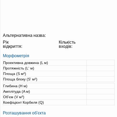
Альтернативна назва:
Рік
Кількість
відкриття:
входів:
Морфометрія
Проективна довжина (L м)
Протяжність (L' м)
Площа (S м²)
Площа блоку (S' м²)
Глибина (H м)
Амплітуда (A м)
Об'єм (V м³)
Коефіцієнт Корбеля (Q)
Розташування об'єкта