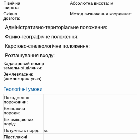
Північна
Абсолютна висота:
м
широта:
Східна
Метод визначення координат:
довгота:
Адміністративно-територіальне положення:
Фізико-географічне положення:
Карстово-спелеологічне положення:
Розташування входу:
Кадастровий номер
земельної ділянки:
Землевласник
(землекористувач):
Геологічні умови
Походження
порожнини:
Вміщаючи
породи:
Вік вміщаючих
порід:
Потужність порід:
м.
Підстілаючі