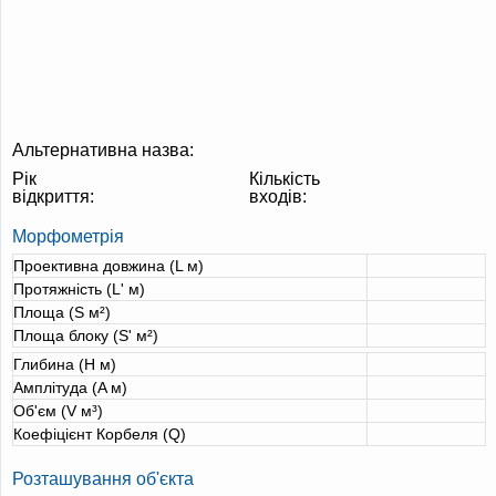
Альтернативна назва:
Рік
Кількість
відкриття:
входів:
Морфометрія
Проективна довжина (L м)
Протяжність (L' м)
Площа (S м²)
Площа блоку (S' м²)
Глибина (H м)
Амплітуда (A м)
Об'єм (V м³)
Коефіцієнт Корбеля (Q)
Розташування об'єкта