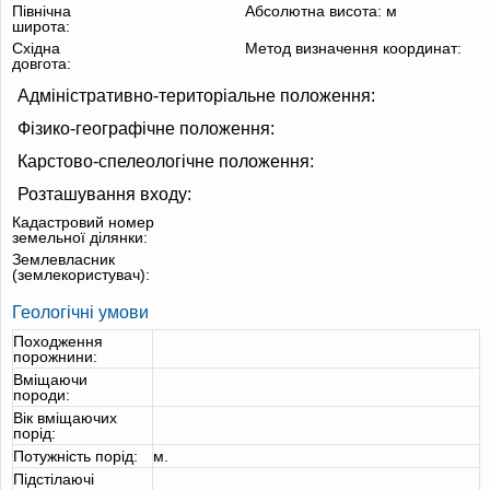
Північна
Абсолютна висота:
м
широта:
Східна
Метод визначення координат:
довгота:
Адміністративно-територіальне положення:
Фізико-географічне положення:
Карстово-спелеологічне положення:
Розташування входу:
Кадастровий номер
земельної ділянки:
Землевласник
(землекористувач):
Геологічні умови
Походження
порожнини:
Вміщаючи
породи:
Вік вміщаючих
порід:
Потужність порід:
м.
Підстілаючі