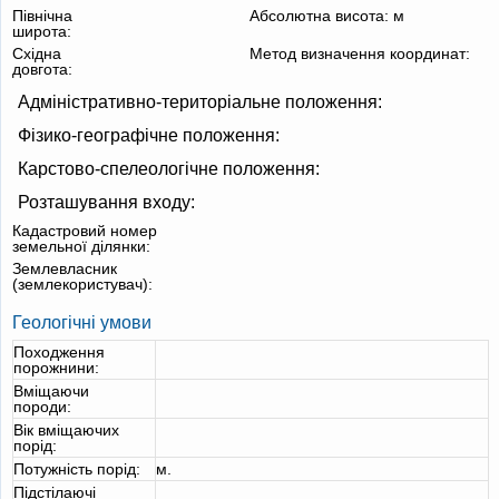
Північна
Абсолютна висота:
м
широта:
Східна
Метод визначення координат:
довгота:
Адміністративно-територіальне положення:
Фізико-географічне положення:
Карстово-спелеологічне положення:
Розташування входу:
Кадастровий номер
земельної ділянки:
Землевласник
(землекористувач):
Геологічні умови
Походження
порожнини:
Вміщаючи
породи:
Вік вміщаючих
порід:
Потужність порід:
м.
Підстілаючі