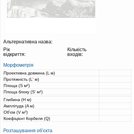
Альтернативна назва:
Рік
Кількість
відкриття:
входів:
Морфометрія
Проективна довжина (L м)
Протяжність (L' м)
Площа (S м²)
Площа блоку (S' м²)
Глибина (H м)
Амплітуда (A м)
Об'єм (V м³)
Коефіцієнт Корбеля (Q)
Розташування об'єкта