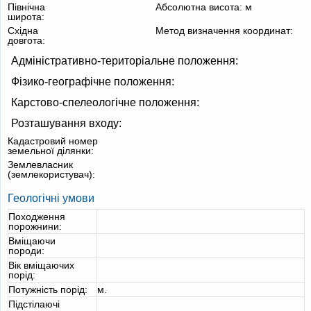
Північна
Абсолютна висота:
м
широта:
Східна
Метод визначення координат:
довгота:
Адміністративно-територіальне положення:
Фізико-географічне положення:
Карстово-спелеологічне положення:
Розташування входу:
Кадастровий номер
земельної ділянки:
Землевласник
(землекористувач):
Геологічні умови
Походження
порожнини:
Вміщаючи
породи:
Вік вміщаючих
порід:
Потужність порід:
м.
Підстілаючі