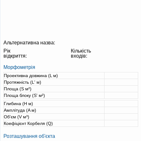
Альтернативна назва:
Рік
Кількість
відкриття:
входів:
Морфометрія
Проективна довжина (L м)
Протяжність (L' м)
Площа (S м²)
Площа блоку (S' м²)
Глибина (H м)
Амплітуда (A м)
Об'єм (V м³)
Коефіцієнт Корбеля (Q)
Розташування об'єкта