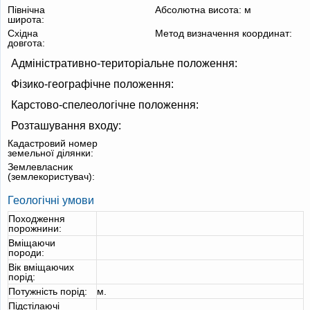
Північна
Абсолютна висота:
м
широта:
Східна
Метод визначення координат:
довгота:
Адміністративно-територіальне положення:
Фізико-географічне положення:
Карстово-спелеологічне положення:
Розташування входу:
Кадастровий номер
земельної ділянки:
Землевласник
(землекористувач):
Геологічні умови
Походження
порожнини:
Вміщаючи
породи:
Вік вміщаючих
порід:
Потужність порід:
м.
Підстілаючі