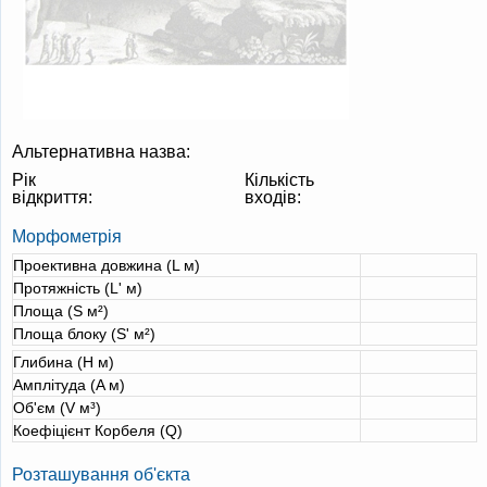
Альтернативна назва:
Рік
Кількість
відкриття:
входів:
Морфометрія
Проективна довжина (L м)
Протяжність (L' м)
Площа (S м²)
Площа блоку (S' м²)
Глибина (H м)
Амплітуда (A м)
Об'єм (V м³)
Коефіцієнт Корбеля (Q)
Розташування об'єкта