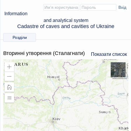
Information
and analytical system
Cadastre of caves and cavities of Ukraine
Розділи
Вторинні утворення (Сталагнати)
Показати список
Збільшити
масштаб
Зменшити
масштаб
Головна
сторінка
Розширити