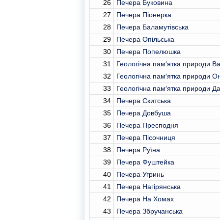
26
Печера Буковина
27
Печера Піонерка
28
Печера Баламутівська
29
Печера Опільська
30
Печера Попелюшка
31
Геологічна пам′ятка природи Ва
32
Геологічна пам′ятка природи Он
33
Геологічна пам′ятка природи Д
34
Печера Скитська
35
Печера Довбуша
36
Печера Пресподня
37
Печера Пісочниця
38
Печера Руїна
39
Печера Фуштейка
40
Печера Угринь
41
Печера Нагірянська
42
Печера На Хомах
43
Печера Збручанська