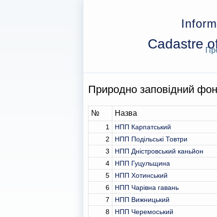
Inform
Cadastre of
Пр
Природно заповідний фо
№
Назва
1
НПП Карпатський
2
НПП Подільські Товтри
3
НПП Дністровський каньйон
4
НПП Гуцульщина
5
НПП Хотинський
6
НПП Чарівна гавань
7
НПП Вижницький
8
НПП Черемоський