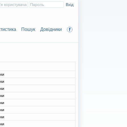
тистика
Пошук
Довідники
рки
рки
рки
рки
рки
рки
рки
рки