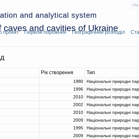
ation and analytical system
 caves and cavities of Ukraine
о проект
Перелік порожнин
Географічний розподіл
Ста
нд
Рік створення
Тип
1980
Національні природні па
1996
Національні природні па
2010
Національні природні па
2002
Національні природні па
2010
Національні природні па
2009
Національні природні па
1995
Національні природні па
2009
Національні природні па