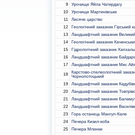
9
Урочище Яйла Чатирдагу
10
Урочище Мартинівське
11
Лисяче царство
12
Геологічний заказник Гірський 
13
Ландшафтний заказник Велики
14
Геологічний заказник Качинськи
15
Гідрологічний заказник Хапхаль
16
Ландшафтний заказник Байдар
17
Ландшафтний заказник Мис Ай
Карстово-спелеологічний заказ
18
Чорнопотоцький
19
Ландшафтний заказник Кадубівс
20
Ландшафтний заказник Товтрівс
21
Ландшафтний заказник Баламуті
22
Ландшафтний заказник Василів
23
Гора останець Мангуп-Кале
24
Печера Кизил-коба
25
Печера Млинки