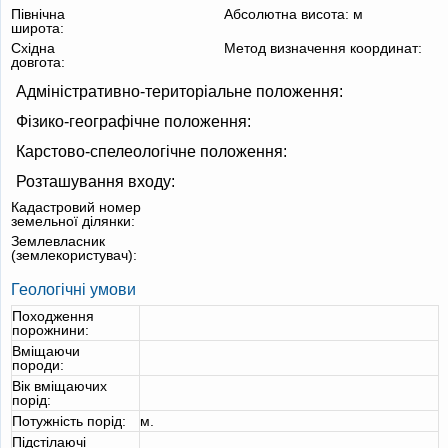
Північна
Абсолютна висота:
м
широта:
Східна
Метод визначення координат:
довгота:
Адміністративно-територіальне положення:
Фізико-географічне положення:
Карстово-спелеологічне положення:
Розташування входу:
Кадастровий номер
земельної ділянки:
Землевласник
(землекористувач):
Геологічні умови
Походження
порожнини:
Вміщаючи
породи:
Вік вміщаючих
порід:
Потужність порід:
м.
Підстілаючі