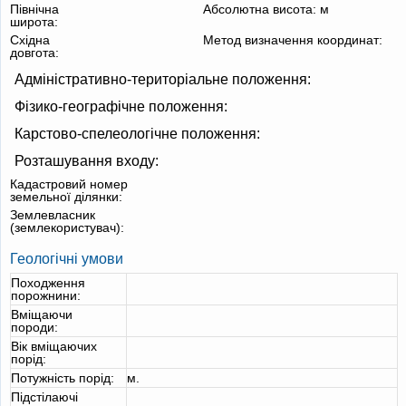
Північна
Абсолютна висота:
м
широта:
Східна
Метод визначення координат:
довгота:
Адміністративно-територіальне положення:
Фізико-географічне положення:
Карстово-спелеологічне положення:
Розташування входу:
Кадастровий номер
земельної ділянки:
Землевласник
(землекористувач):
Геологічні умови
Походження
порожнини:
Вміщаючи
породи:
Вік вміщаючих
порід:
Потужність порід:
м.
Підстілаючі