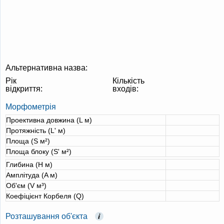
Альтернативна назва:
Рік
Кількість
відкриття:
входів:
Морфометрія
Проективна довжина (L м)
Протяжність (L' м)
Площа (S м²)
Площа блоку (S' м²)
Глибина (H м)
Амплітуда (A м)
Об'єм (V м³)
Коефіцієнт Корбеля (Q)
Розташування об'єкта