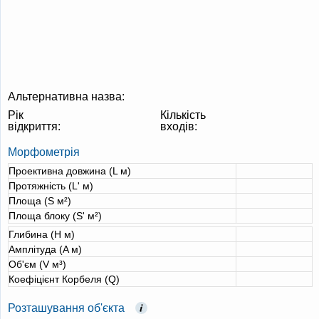
Альтернативна назва:
Рік
Кількість
відкриття:
входів:
Морфометрія
Проективна довжина (L м)
Протяжність (L' м)
Площа (S м²)
Площа блоку (S' м²)
Глибина (H м)
Амплітуда (A м)
Об'єм (V м³)
Коефіцієнт Корбеля (Q)
Розташування об'єкта