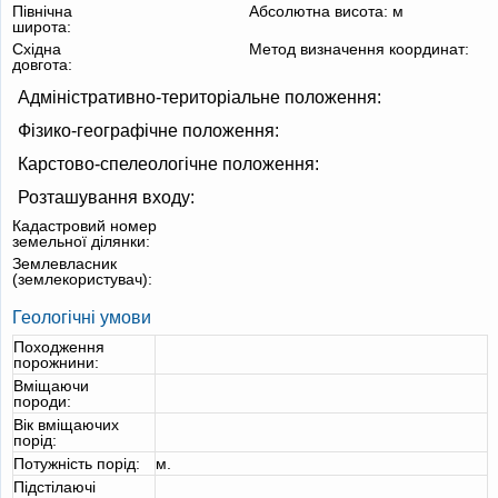
Північна
Абсолютна висота:
м
широта:
Східна
Метод визначення координат:
довгота:
Адміністративно-територіальне положення:
Фізико-географічне положення:
Карстово-спелеологічне положення:
Розташування входу:
Кадастровий номер
земельної ділянки:
Землевласник
(землекористувач):
Геологічні умови
Походження
порожнини:
Вміщаючи
породи:
Вік вміщаючих
порід:
Потужність порід:
м.
Підстілаючі