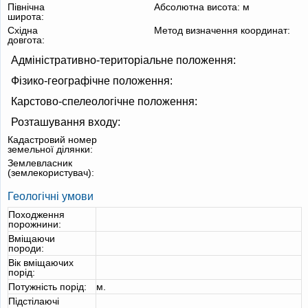
Північна
Абсолютна висота:
м
широта:
Східна
Метод визначення координат:
довгота:
Адміністративно-територіальне положення:
Фізико-географічне положення:
Карстово-спелеологічне положення:
Розташування входу:
Кадастровий номер
земельної ділянки:
Землевласник
(землекористувач):
Геологічні умови
Походження
порожнини:
Вміщаючи
породи:
Вік вміщаючих
порід:
Потужність порід:
м.
Підстілаючі