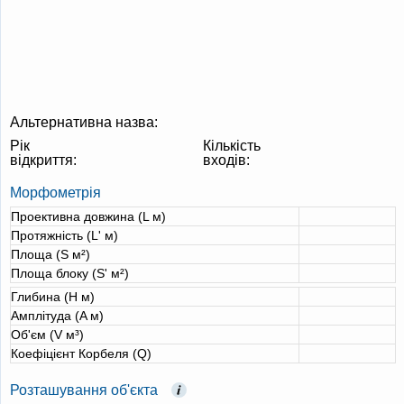
Альтернативна назва:
Рік
Кількість
відкриття:
входів:
Морфометрія
Проективна довжина (L м)
Протяжність (L' м)
Площа (S м²)
Площа блоку (S' м²)
Глибина (H м)
Амплітуда (A м)
Об'єм (V м³)
Коефіцієнт Корбеля (Q)
Розташування об'єкта