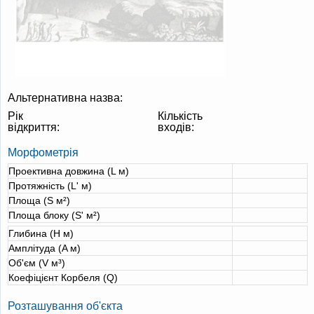
Альтернативна назва:
Рік
Кількість
відкриття:
входів:
Морфометрія
Проективна довжина (L м)
Протяжність (L' м)
Площа (S м²)
Площа блоку (S' м²)
Глибина (H м)
Амплітуда (A м)
Об'єм (V м³)
Коефіцієнт Корбеля (Q)
Розташування об'єкта