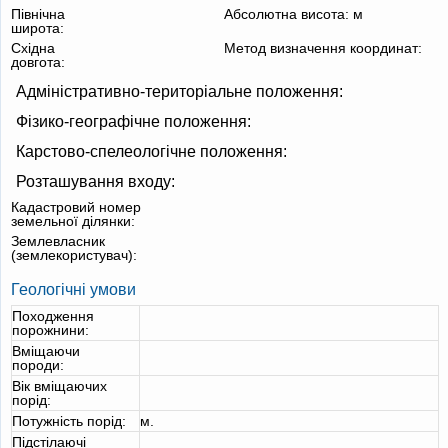
Північна
Абсолютна висота:
м
широта:
Східна
Метод визначення координат:
довгота:
Адміністративно-територіальне положення:
Фізико-географічне положення:
Карстово-спелеологічне положення:
Розташування входу:
Кадастровий номер
земельної ділянки:
Землевласник
(землекористувач):
Геологічні умови
Походження
порожнини:
Вміщаючи
породи:
Вік вміщаючих
порід:
Потужність порід:
м.
Підстілаючі