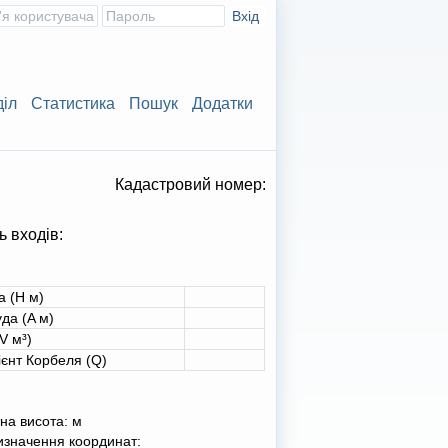
діл
Статистика
Пошук
Додатки
Кадастровий номер:
ь входів:
а (H м)
да (A м)
V м³)
ієнт Корбеля (Q)
на висота:
м
изначення координат: