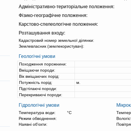
Адміністративно-територіальне положення:
Фізико-географічне положення:
Карстово-спелеологічне положення:
Розташування входу:
Кадастровий номер земельної ділянки:
Землевласник (землекористувач):
Геологічні умови
Походження порожнини:
Вміщаючи породи:
Вік вміщаючих порід:
Потужність порід:
м.
Підстілаючі породи:
Перекриваючі породи:
Гідрологічні умови
Мікрок
Температура води:
°С
Темпер
Режим обводнення:
Вологіс
Наявні об'єкти:
Повітря