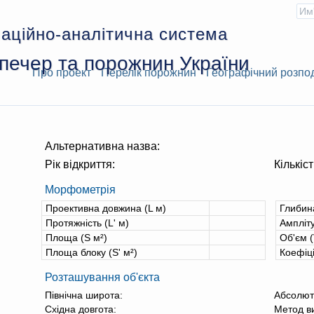
аційно-аналітична система
печер та порожнин України
Про проект
Перелік порожнин
Географічний розпо
Альтернативна назва:
Рік відкриття:
Кількіст
Морфометрія
Проективна довжина (L м)
Глибин
Протяжність (L' м)
Ампліту
Площа (S м²)
Об'єм (
Площа блоку (S' м²)
Коефіц
Розташування об'єкта
Північна широта:
Абсолют
Східна довгота:
Метод в