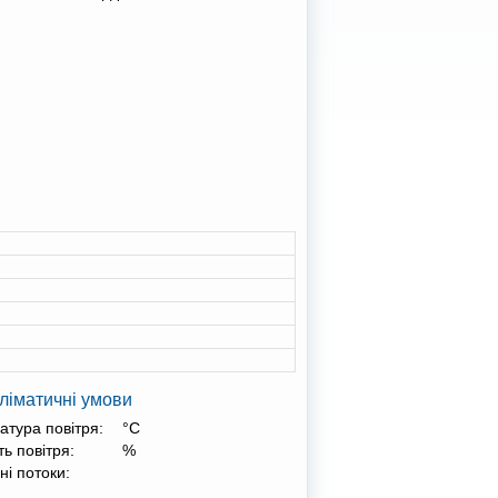
ліматичні умови
атура повітря:
°С
ть повітря:
%
ні потоки: