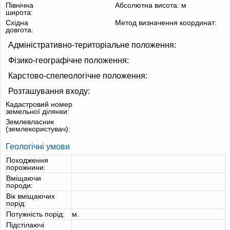
Північна
Абсолютна висота:
м
широта:
Східна
Метод визначення координат:
довгота:
Адміністративно-територіальне положення:
Фізико-географічне положення:
Карстово-спелеологічне положення:
Розташування входу:
Кадастровий номер
земельної ділянки:
Землевласник
(землекористувач):
Геологічні умови
Походження
порожнини:
Вміщаючи
породи:
Вік вміщаючих
порід:
Потужність порід:
м.
Підстілаючі