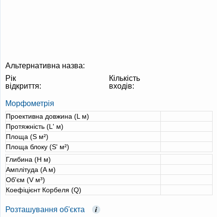
Альтернативна назва:
Рік
Кількість
відкриття:
входів:
Морфометрія
Проективна довжина (L м)
Протяжність (L' м)
Площа (S м²)
Площа блоку (S' м²)
Глибина (H м)
Амплітуда (A м)
Об'єм (V м³)
Коефіцієнт Корбеля (Q)
Розташування об'єкта