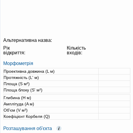
Альтернативна назва:
Рік
Кількість
відкриття:
входів:
Морфометрія
Проективна довжина (L м)
Протяжність (L' м)
Площа (S м²)
Площа блоку (S' м²)
Глибина (H м)
Амплітуда (A м)
Об'єм (V м³)
Коефіцієнт Корбеля (Q)
Розташування об'єкта