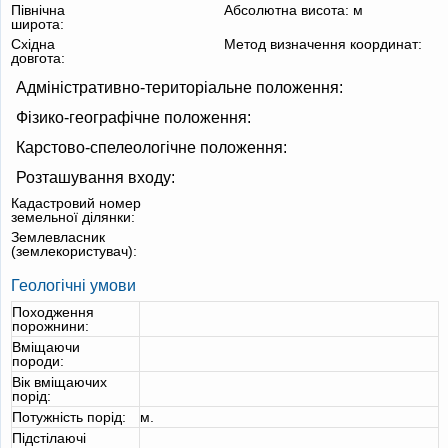
Північна
Абсолютна висота:
м
широта:
Східна
Метод визначення координат:
довгота:
Адміністративно-територіальне положення:
Фізико-географічне положення:
Карстово-спелеологічне положення:
Розташування входу:
Кадастровий номер
земельної ділянки:
Землевласник
(землекористувач):
Геологічні умови
Походження
порожнини:
Вміщаючи
породи:
Вік вміщаючих
порід:
Потужність порід:
м.
Підстілаючі