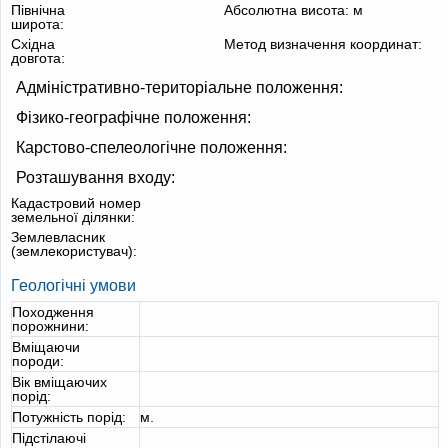
Північна
Абсолютна висота:
м
широта:
Східна
Метод визначення координат:
довгота:
Адміністративно-територіальне положення:
Фізико-географічне положення:
Карстово-спелеологічне положення:
Розташування входу:
Кадастровий номер
земельної ділянки:
Землевласник
(землекористувач):
Геологічні умови
Походження
порожнини:
Вміщаючи
породи:
Вік вміщаючих
порід:
Потужність порід:
м.
Підстілаючі