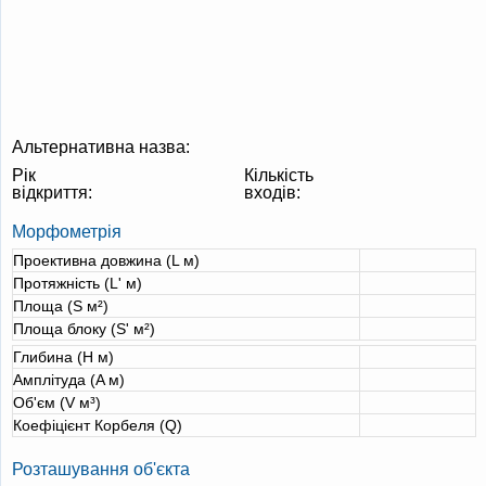
Альтернативна назва:
Рік
Кількість
відкриття:
входів:
Морфометрія
Проективна довжина (L м)
Протяжність (L' м)
Площа (S м²)
Площа блоку (S' м²)
Глибина (H м)
Амплітуда (A м)
Об'єм (V м³)
Коефіцієнт Корбеля (Q)
Розташування об'єкта