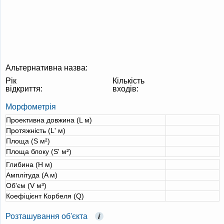
Альтернативна назва:
Рік
Кількість
відкриття:
входів:
Морфометрія
Проективна довжина (L м)
Протяжність (L' м)
Площа (S м²)
Площа блоку (S' м²)
Глибина (H м)
Амплітуда (A м)
Об'єм (V м³)
Коефіцієнт Корбеля (Q)
Розташування об'єкта