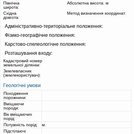
Північна
Абсолютна висота:
м
широта:
Східна
Метод визначення координат:
довгота:
Адміністративно-територіальне положення:
Фізико-географічне положення:
Карстово-спелеологічне положення:
Розташування входу:
Кадастровий номер
земельної ділянки:
Землевласник
(землекористувач):
Геологічні умови
Походження
порожнини:
Вміщаючи
породи:
Вік вміщаючих
порід:
Потужність порід:
м.
Підстілаючі