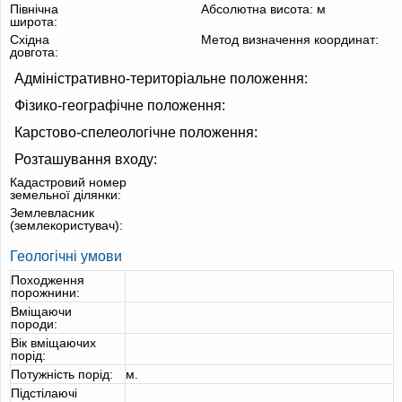
Північна
Абсолютна висота:
м
широта:
Східна
Метод визначення координат:
довгота:
Адміністративно-територіальне положення:
Фізико-географічне положення:
Карстово-спелеологічне положення:
Розташування входу:
Кадастровий номер
земельної ділянки:
Землевласник
(землекористувач):
Геологічні умови
Походження
порожнини:
Вміщаючи
породи:
Вік вміщаючих
порід:
Потужність порід:
м.
Підстілаючі