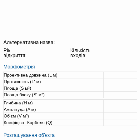
Альтернативна назва:
Рік
Кількість
відкриття:
входів:
Морфометрія
Проективна довжина (L м)
Протяжність (L' м)
Площа (S м²)
Площа блоку (S' м²)
Глибина (H м)
Амплітуда (A м)
Об'єм (V м³)
Коефіцієнт Корбеля (Q)
Розташування об'єкта