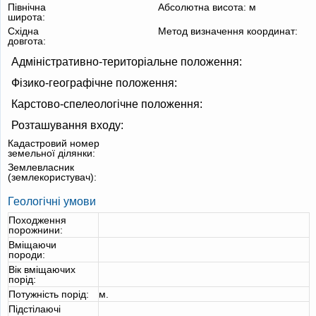
Північна
Абсолютна висота:
м
широта:
Східна
Метод визначення координат:
довгота:
Адміністративно-територіальне положення:
Фізико-географічне положення:
Карстово-спелеологічне положення:
Розташування входу:
Кадастровий номер
земельної ділянки:
Землевласник
(землекористувач):
Геологічні умови
Походження
порожнини:
Вміщаючи
породи:
Вік вміщаючих
порід:
Потужність порід:
м.
Підстілаючі