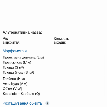
Альтернативна назва:
Рік
Кількість
відкриття:
входів:
Морфометрія
Проективна довжина (L м)
Протяжність (L' м)
Площа (S м²)
Площа блоку (S' м²)
Глибина (H м)
Амплітуда (A м)
Об'єм (V м³)
Коефіцієнт Корбеля (Q)
Розташування об'єкта