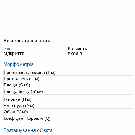
Альтернативна назва:
Рік
Кількість
відкриття:
входів:
Морфометрія
Проективна довжина (L м)
Протяжність (L' м)
Площа (S м²)
Площа блоку (S' м²)
Глибина (H м)
Амплітуда (A м)
Об'єм (V м³)
Коефіцієнт Корбеля (Q)
Розташування об'єкта