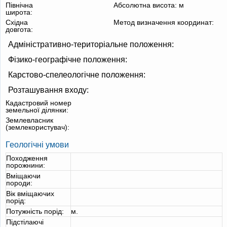
Північна
Абсолютна висота:
м
широта:
Східна
Метод визначення координат:
довгота:
Адміністративно-територіальне положення:
Фізико-географічне положення:
Карстово-спелеологічне положення:
Розташування входу:
Кадастровий номер
земельної ділянки:
Землевласник
(землекористувач):
Геологічні умови
Походження
порожнини:
Вміщаючи
породи:
Вік вміщаючих
порід:
Потужність порід:
м.
Підстілаючі